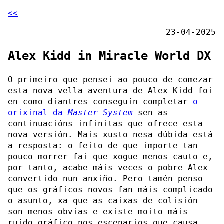
<<
23-04-2025
Alex Kidd in Miracle World DX
O primeiro que pensei ao pouco de comezar
esta nova vella aventura de Alex Kidd foi
en como diantres conseguín completar
o
orixinal da
Master System
sen as
continuacións infinitas que ofrece esta
nova versión. Mais xusto nesa dúbida está
a resposta: o feito de que importe tan
pouco morrer fai que xogue menos cauto e,
por tanto, acabe máis veces o pobre Alex
convertido nun anxiño. Pero tamén penso
que os gráficos novos fan máis complicado
o asunto, xa que as caixas de colisión
son menos obvias e existe moito máis
ruído gráfico nos escenarios que causa