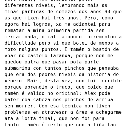
diferentes niveis, lembrando máis as
miñas partidas de comezos dos anos 90 que
as que fixen hai tres anos. Pero, como
agora hai logros, xa me adiantei para
rematar a miña primeira partida sen
mercar nada, o cal tampouco incrementou a
dificultade pero si que botei de menos a
moto nalgúns puntos. E tamén o bastón de
voar no castelo laranxa, porque non me
quedou outra que pasar pola parte
submarina con tantos pinchos que pensaba
que era dos peores niveis da historia do
xénero. Mais, desta vez, non foi terrible
porque aprendín o truco, que coido que
tamén é válido no orixinal: Alex pode
bater coa cabeza nos pinchos de arriba
sen morrer. Con esa técnica non tiven
problemas en atravesar a área e achegarme
ata a loita final, que non foi para
tanto. Tamén é certo que non a tiña tan