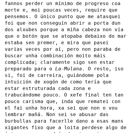
fannos perder un mínimo de progreso coa
morte e, moi poucas veces, require que
pensemos. O único punto que me atasquei
foi que non conseguín abrir a porta dun
dos alxubes porque a miña cabeza non vía
que o botón que se atopaba debaixo do mar
estaba sen premer, e mira que pasei
varias veces por aí, pero non paraba de
buscar unha combinación moito máis
complicada; claramente sigo sen estar
preparado para o
La-Mulana
. O resto, iso
si, foi de carreira, guiándome pola
intuición de xogón de como tería que
estar estruturada cada zona e
trabucándome pouco. O xefe final ten tan
pouco carisma que, inda que rematei con
el fai unha hora, xa sei que non o vou
lembrar mañá. Non sei se abusar das
burbullas para facerlle dano a esas mans
xigantes fixo que a loita perdese algo de