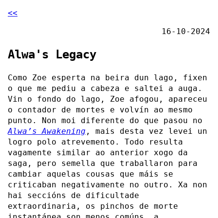
<<
16-10-2024
Alwa's Legacy
Como Zoe esperta na beira dun lago, fixen
o que me pediu a cabeza e saltei a auga.
Vin o fondo do lago, Zoe afogou, apareceu
o contador de mortes e volvín ao mesmo
punto. Non moi diferente do que pasou no
Alwa’s Awakening
, mais desta vez levei un
logro polo atrevemento. Todo resulta
vagamente similar ao anterior xogo da
saga, pero semella que traballaron para
cambiar aquelas cousas que máis se
criticaban negativamente no outro. Xa non
hai seccións de dificultade
extraordinaria, os pinchos de morte
instantánea son menos comúns, a