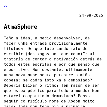
<<
24-09-2025
AtmaSphere
Teño a idea, a medio desenvolver, de
facer unha entrada provisionalmente
titulada “De que falo cando falo de
escribir (dos xogos aos que xogo)”; aí
trataría de contar a motivación detrás de
todos estes escritos e por que penso que
é positivo. Non obstante, ultimamente
unha nova nube negra percorre a miña
cabeza: se cadra isto xa é demasiado?
Debería baixar o ritmo? Ten razón de ser
que estea público para todo o mundo? Non
estarei compartindo demasiado? Penso
seguir co ridículo nome de Xogón moito
máis? Inda non teño nin a primeira