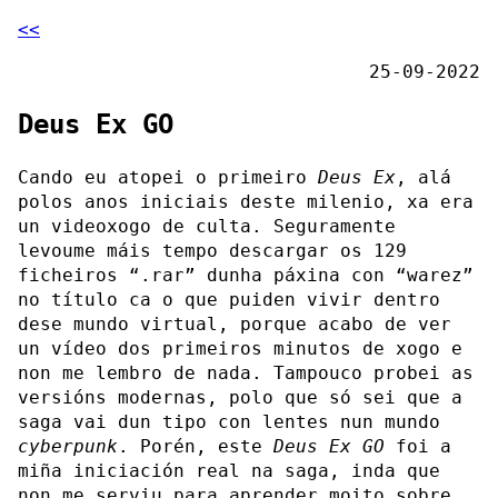
<<
25-09-2022
Deus Ex GO
Cando eu atopei o primeiro
Deus Ex
, alá
polos anos iniciais deste milenio, xa era
un videoxogo de culta. Seguramente
levoume máis tempo descargar os 129
ficheiros “.rar” dunha páxina con “warez”
no título ca o que puiden vivir dentro
dese mundo virtual, porque acabo de ver
un vídeo dos primeiros minutos de xogo e
non me lembro de nada. Tampouco probei as
versións modernas, polo que só sei que a
saga vai dun tipo con lentes nun mundo
cyberpunk
. Porén, este
Deus Ex GO
foi a
miña iniciación real na saga, inda que
non me serviu para aprender moito sobre