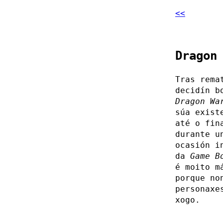
<<
Dragon
Tras rema
decidín b
Dragon Wa
súa exist
até o fin
durante u
ocasión i
da
Game B
é moito m
porque no
personaxe
xogo.