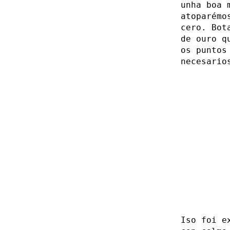
unha boa 
atoparémo
cero. Bot
de ouro q
os puntos
necesario
Iso foi e