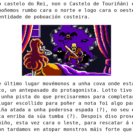
o castelo do Rei, non o Castelo de Touriñán) 
poñemos rumbo cara o norte e logo cara o oest
entidade de poboación costeira.
e último lugar movémonos a unha cova onde est
to, un antepasado do protagonista. Lotto tivo
 unha pista do que precisaremos para completa
lugar escollido para poñer a nota foi algo pa
iña atada a unha poderosa espada (?), no seu 
ca enriba da súa tumba (?). Despois diso pros
miño, esta vez cara o leste, para rescatar á 
on tardamos en atopar monstros máis forte que