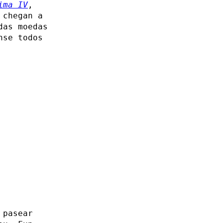
ima IV
,
 chegan a
das moedas
nse todos
 pasear