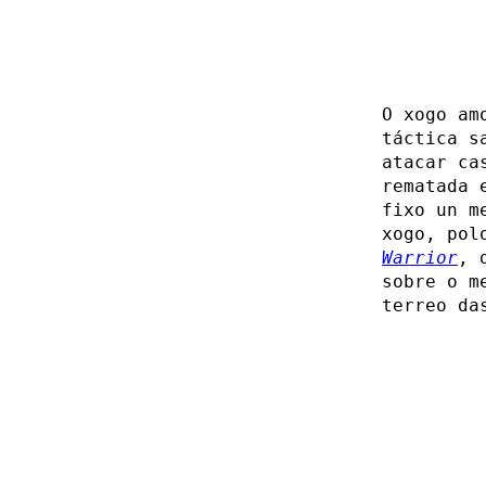
O xogo am
táctica s
atacar ca
rematada 
fixo un m
xogo, pol
Warrior
, 
sobre o m
terreo da