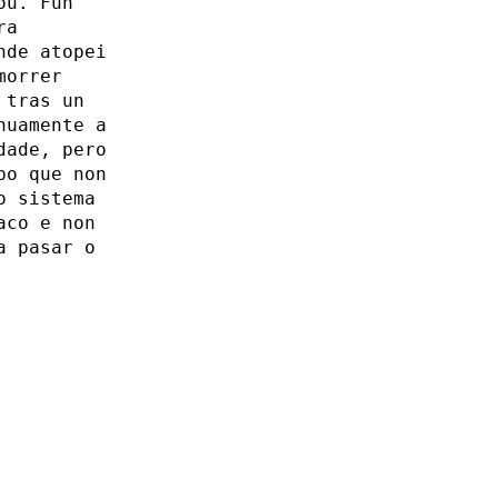
ou. Fun
ra
nde atopei
morrer
 tras un
nuamente a
dade, pero
po que non
o sistema
aco e non
a pasar o