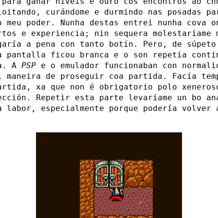
 para gañar niveis e ouro cos encontros ao ch
loitando, curándome e durmindo nas posadas pa
o meu poder. Nunha destas entrei nunha cova o
rtos e experiencia; nin sequera molestaríame 
garía a pena con tanto botín. Pero, de súpeto
a pantalla ficou branca e o son repetía conti
ta. A
PSP
e o emulador funcionaban con normali
i maneira de proseguir coa partida. Facía tem
artida, xa que non é obrigatorio polo xeneros
ección. Repetir esta parte levaríame un bo an
a labor, especialmente porque podería volver 