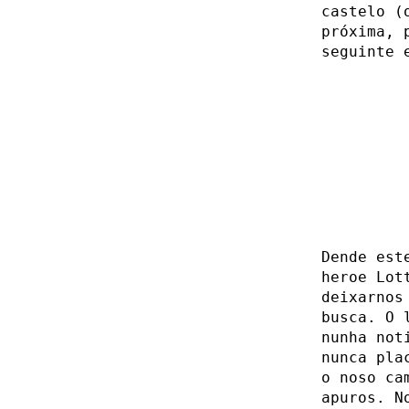
castelo (
próxima, 
seguinte 
Dende est
heroe Lot
deixarnos
busca. O 
nunha not
nunca pla
o noso ca
apuros. N