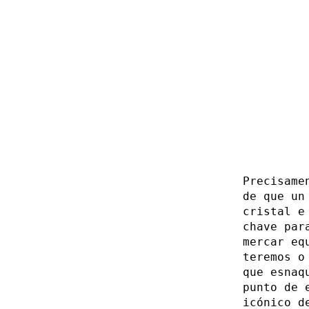
Precisame
de que un
cristal e
chave par
mercar eq
teremos o
que esnaq
punto de 
icónico d