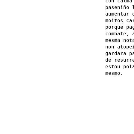
con calma
paseniño 
aumentar 
moitos ca
porque pa
combate, 
mesma no
non atope
gardara p
de resurr
estou pol
mesmo.