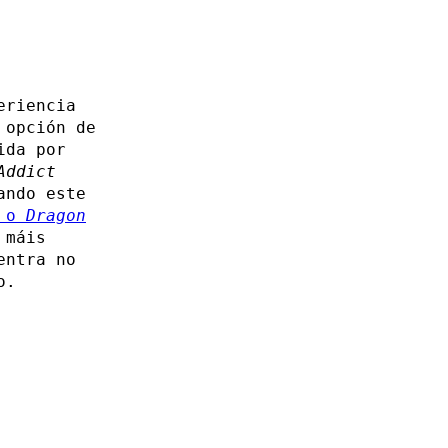
eriencia
 opción de
ida por
Addict
ando este
e o
Dragon
 máis
entra no
o.