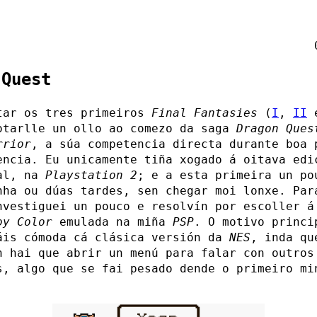
 Quest
tar os tres primeiros
Final Fantasies
(
I
,
II
otarlle un ollo ao comezo da saga
Dragon Ques
rrior
, a súa competencia directa durante boa 
encia. Eu unicamente tiña xogado á oitava edi
al, na
Playstation 2
; e a esta primeira un po
nha ou dúas tardes, sen chegar moi lonxe. Par
nvestiguei un pouco e resolvín por escoller á
oy Color
emulada na miña
PSP
. O motivo princi
áis cómoda cá clásica versión da
NES
, inda qu
n hai que abrir un menú para falar con outros
s, algo que se fai pesado dende o primeiro mi