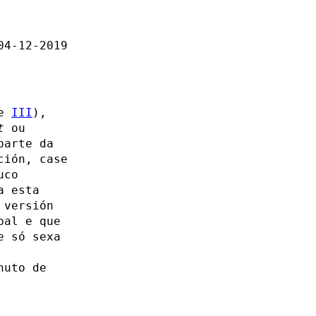
04-12-2019
e
III
),
t
ou
parte da
ción, case
uco
a esta
 versión
pal e que
e só sexa
nuto de