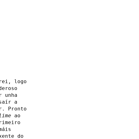
rei, logo
deroso
r unha
saír a
r. Pronto
lime
ao
rimeiro
máis
xente do