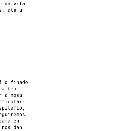
e da vila
e, até a
á o finado
 a ben
r a nosa
rticular:
epitafio,
eguiremos
dama en
 nos dan