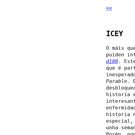
<<
ICEY
O máis qu
puiden in
d100
. Es
que é par
inesperad
Parable
. 
desbloque
historia 
interesan
enfermida
historia 
especial,
unha sema
Porén, no