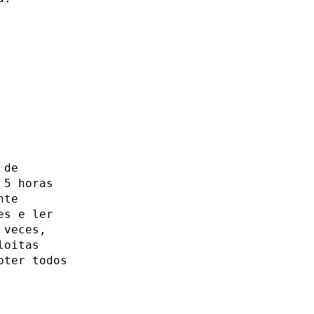
 de
 5 horas
nte
es e ler
 veces,
loitas
bter todos