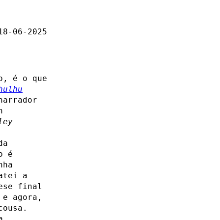
18-06-2025
o, é o que
hulhu
narrador
n
ley
da
o é
nha
atei a
ese final
 e agora,
cousa.
a.