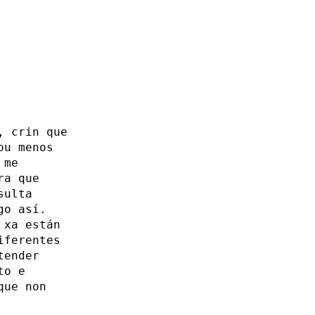
, crin que
ou menos
 me
ra que
sulta
go así.
 xa están
iferentes
tender
to e
que non