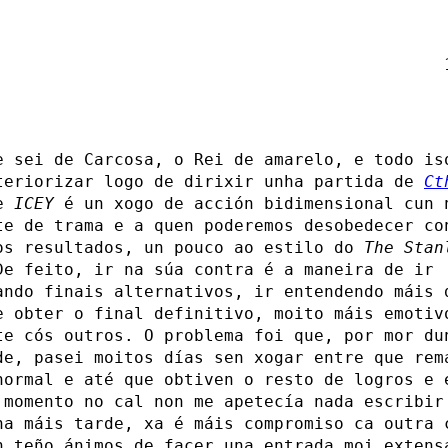
e sei de Carcosa, o Rei de amarelo, e todo is
teriorizar logo de dirixir unha partida de
Ct
te
ICEY
é un xogo de acción bidimensional cun 
te de trama e a quen poderemos desobedecer co
os resultados, un pouco ao estilo do
The Stan
De feito, ir na súa contra é a maneira de ir
ando finais alternativos, ir entendendo máis 
e obter o final definitivo, moito máis emotiv
te cós outros. O problema foi que, por mor du
de, pasei moitos días sen xogar entre que rem
normal e até que obtiven o resto de logros e 
 momento no cal non me apetecía nada escribir
na máis tarde, xa é máis compromiso ca outra 
n teño ánimos de facer una entrada moi extens