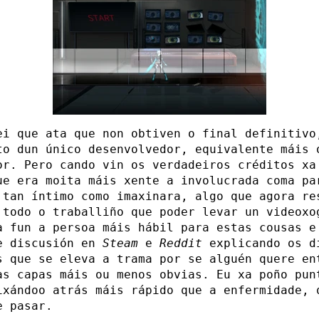
ei que ata que non obtiven o final definitivo
to dun único desenvolvedor, equivalente máis 
or. Pero cando vin os verdadeiros créditos xa
ue era moita máis xente a involucrada coma pa
 tan íntimo como imaxinara, algo que agora re
 todo o traballiño que poder levar un videoxo
a fun a persoa máis hábil para estas cousas e
e discusión en
Steam
e
Reddit
explicando os d
s que se eleva a trama por se alguén quere en
as capas máis ou menos obvias. Eu xa poño pun
ixándoo atrás máis rápido que a enfermidade, 
e pasar.