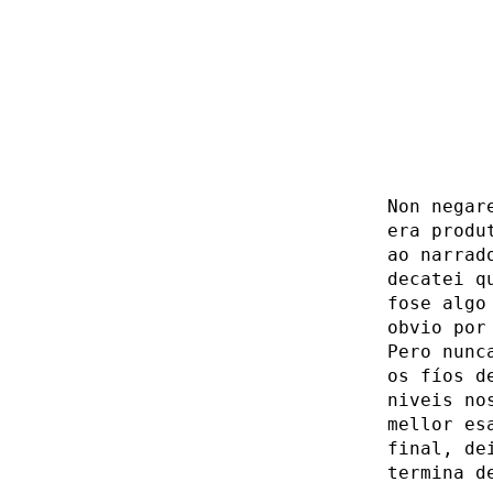
Non negar
era produ
ao narrad
decatei q
fose algo
obvio por
Pero nunc
os fíos d
niveis no
mellor es
final, de
termina d