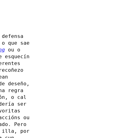
 defensa
 o que sae
ng
ou o
e esquecín
erentes
recoñezo
ean
de deseño,
ha regra
ón, o cal
dería ser
voritas
accións ou
ado. Pero
 illa, por
a cun