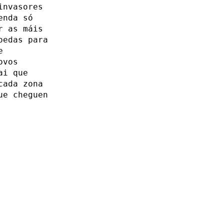
invasores
enda só
r as máis
oedas para
e
ovos
ai que
cada zona
ue cheguen