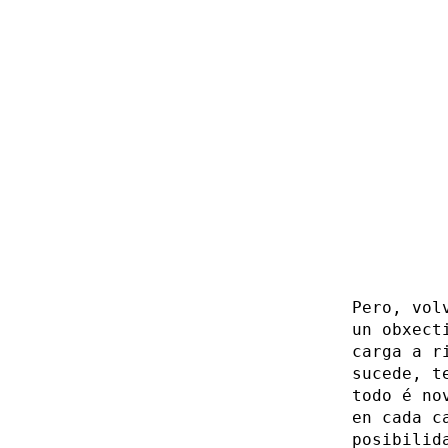
Pero, vol
un obxect
carga a r
sucede, t
todo é no
en cada c
posibilid