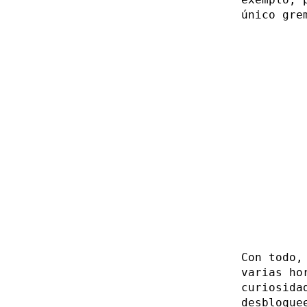
único gre
Con todo,
varias ho
curiosida
desbloque