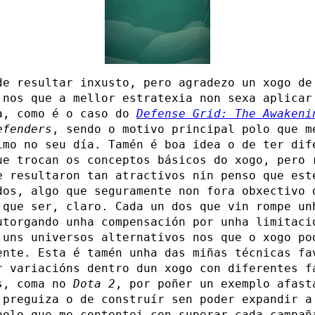
de resultar inxusto, pero agradezo un xogo de
 nos que a mellor estratexia non sexa aplicar
a, como é o caso do
Defense Grid: The Awakeni
efenders
, sendo o motivo principal polo que m
imo no seu día. Tamén é boa idea o de ter dif
ue trocan os conceptos básicos do xogo, pero 
e resultaron tan atractivos nin penso que est
dos, algo que seguramente non fora obxectivo 
 que ser, claro. Cada un dos que vin rompe un
utorgando unha compensación por unha limitaci
 uns universos alternativos nos que o xogo po
ente. Esta é tamén unha das miñas técnicas fa
r variacións dentro dun xogo con diferentes f
s, coma no
Dota 2
, por poñer un exemplo afast
 preguiza o de construír sen poder expandir a
polo que me contentei con superar cada campañ