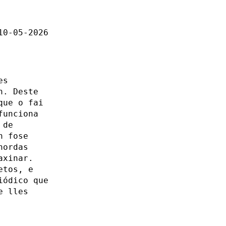
10-05-2026
es
n. Deste
que o fai
funciona
 de
n fose
hordas
axinar.
etos, e
iódico que
e lles