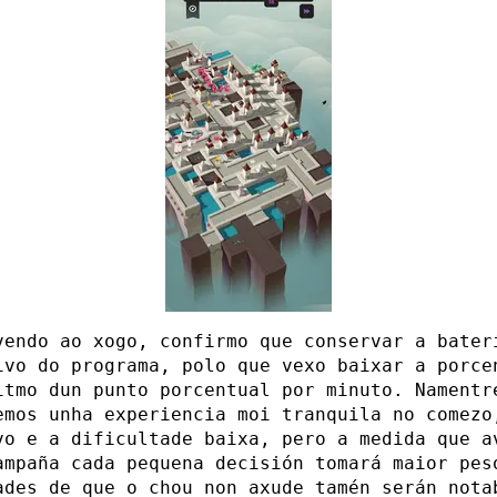
vendo ao xogo, confirmo que conservar a bater
ivo do programa, polo que vexo baixar a porce
itmo dun punto porcentual por minuto. Namentr
emos unha experiencia moi tranquila no comezo
vo e a dificultade baixa, pero a medida que a
ampaña cada pequena decisión tomará maior pes
ades de que o chou non axude tamén serán nota