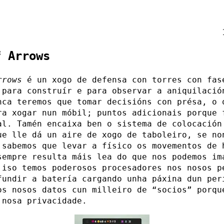
f Arrows
rrows
é un xogo de defensa con torres con fas
 para construír e para observar a aniquilació
nca teremos que tomar decisións con présa, o 
ra xogar nun móbil; puntos adicionais porque 
al. Tamén encaixa ben o sistema de colocación
ue lle dá un aire de xogo de taboleiro, se no
 sabemos que levar a físico os movementos de 
sempre resulta máis lea do que nos podemos im
 iso temos poderosos procesadores nos nosos p
fundir a batería cargando unha páxina dun per
os nosos datos cun milleiro de “socios” porqu
 nosa privacidade.