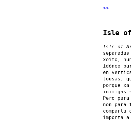
<<
Isle o
Isle of A
separadas
xeito, nu
idóneo pa
en vertic
lousas, q
porque xa
inimigas 
Pero para
non para 
comparta 
importa a