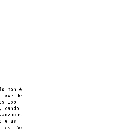
ía non é
ntaxe de
es iso
, cando
vanzamos
o e as
bles. Ao