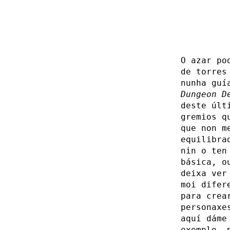
O azar po
de torres
nunha guí
Dungeon D
deste últ
gremios q
que non m
equilibra
nin o ten
básica, o
deixa ver
moi difer
para crea
personaxe
aquí dáme
exemplo, 