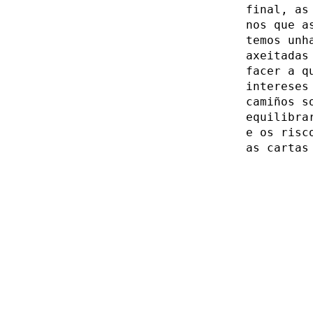
final, as
nos que a
temos unh
axeitadas
facer a q
intereses
camiños s
equilibra
e os risc
as cartas