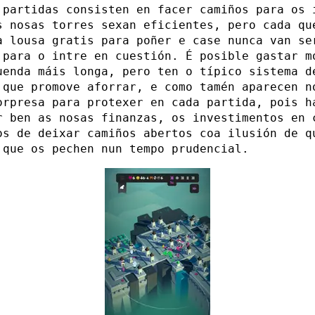
 partidas consisten en facer camiños para os 
s nosas torres sexan eficientes, pero cada qu
a lousa gratis para poñer e case nunca van se
 para o intre en cuestión. É posible gastar m
uenda máis longa, pero ten o típico sistema d
 que promove aforrar, e como tamén aparecen n
orpresa para protexer en cada partida, pois h
r ben as nosas finanzas, os investimentos en 
os de deixar camiños abertos coa ilusión de q
 que os pechen nun tempo prudencial.