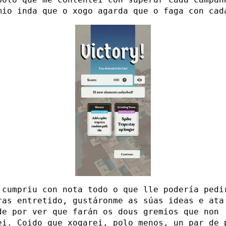
mio inda que o xogo agarda que o faga con cad
 cumpriu con nota todo o que lle podería pedi
ras entretido, gustáronme as súas ideas e ata
de por ver que farán os dous gremios que non
ei. Coido que xogarei, polo menos, un par de 