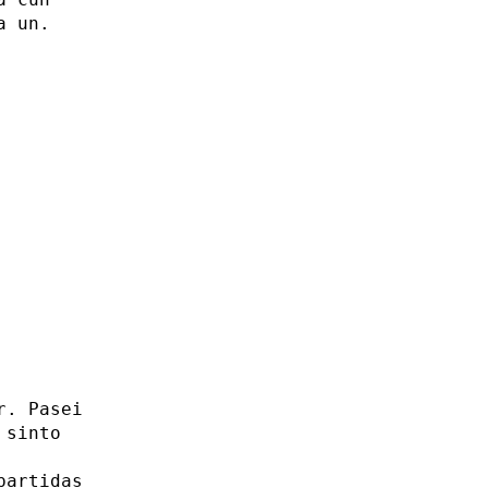
a un.
r. Pasei
 sinto
partidas