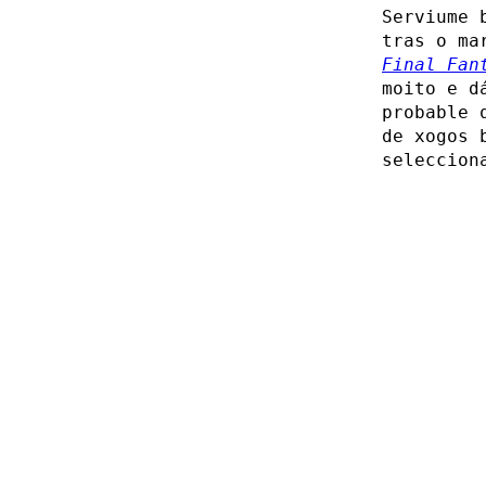
Serviume 
tras o ma
Final Fan
moito e d
probable 
de xogos 
seleccion