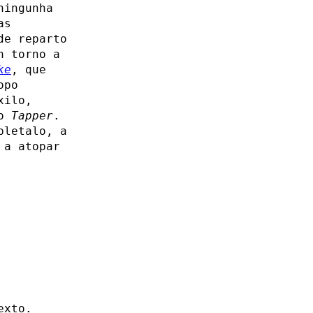
ningunha
as
de reparto
n torno a
ke
, que
opo
xilo,
 o
Tapper
.
pletalo, a
 a atopar
exto.