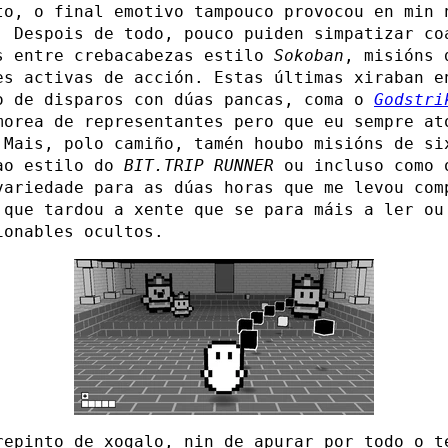
to, o final emotivo tampouco provocou en min 
. Despois de todo, pouco puiden simpatizar co
s entre crebacabezas estilo
Sokoban
, misións 
es activas de acción. Estas últimas xiraban e
o de disparos con dúas pancas, coma o
Godstri
morea de representantes pero que eu sempre at
 Mais, polo camiño, tamén houbo misións de si
ao estilo do
BIT.TRIP RUNNER
ou incluso como
variedade para as dúas horas que me levou com
 que tardou a xente que se para máis a ler ou
ionables ocultos.
repinto de xogalo, nin de apurar por todo o t