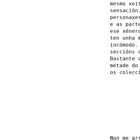
mesmo xei
sensación
personaxe
e as part
ese xéner
ten unha 
incómodo.
seccións 
Bastante 
metade do
os colecc
Non me ar