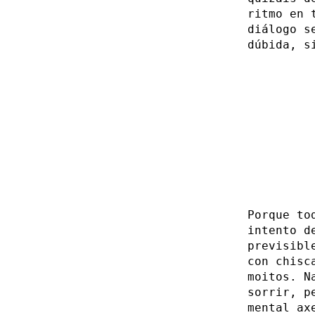
ritmo en 
diálogo s
dúbida, s
Porque to
intento d
previsibl
con chisc
moitos. N
sorrir, p
mental ax