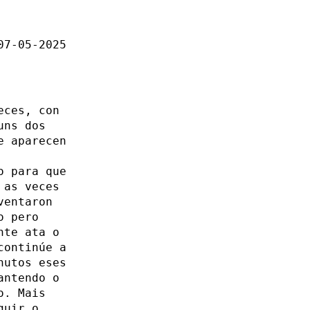
07-05-2025
eces, con
uns dos
e aparecen
o para que
 as veces
entaron
o pero
nte ata o
continúe a
nutos eses
antendo o
o. Mais
guir o