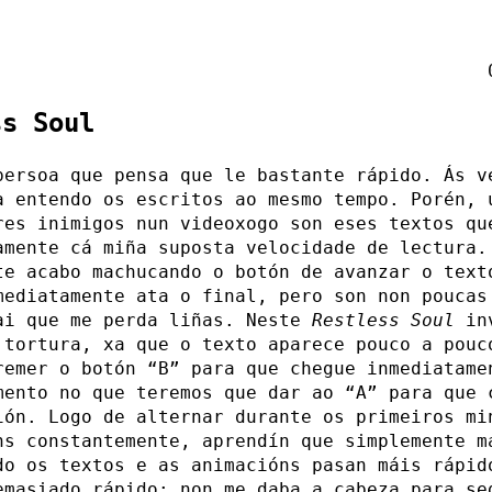
ss Soul
persoa que pensa que le bastante rápido. Ás v
a entendo os escritos ao mesmo tempo. Porén, 
res inimigos nun videoxogo son eses textos qu
amente cá miña suposta velocidade de lectura.
te acabo machucando o botón de avanzar o text
mediatamente ata o final, pero son non poucas
ai que me perda liñas. Neste
Restless Soul
inv
 tortura, xa que o texto aparece pouco a pouc
remer o botón “B” para que chegue inmediatame
mento no que teremos que dar ao “A” para que 
ión. Logo de alternar durante os primeiros mi
ns constantemente, aprendín que simplemente m
do os textos e as animacións pasan máis rápid
emasiado rápido: non me daba a cabeza para se