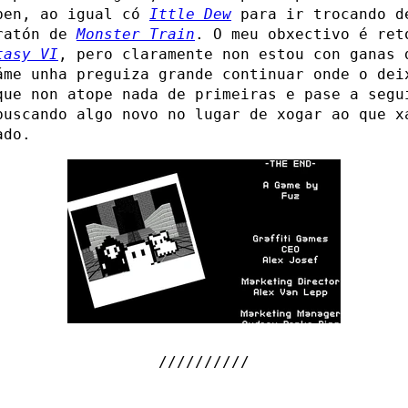
ben, ao igual có
Ittle Dew
para ir trocando d
ratón de
Monster Train
. O meu obxectivo é ret
tasy VI
, pero claramente non estou con ganas 
áme unha preguiza grande continuar onde o dei
que non atope nada de primeiras e pase a segu
buscando algo novo no lugar de xogar ao que x
ado.