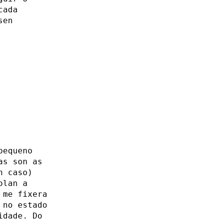
cada
sen
pequeno
as son as
n caso)
olan a
 me fixera
 no estado
idade. Do