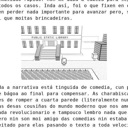
todos os casos. Inda así, foi o que fixen en 
en perder nada importante para avanzar pero, 
i que moitas brincadeiras.
da a narrativa está tinguida de comedia, cun 
e bágoa ao final para compensar. As charabisc
es de romper a cuarta parede (literalmente nu
as desas cousiñas do mundo moderno que nos am
ada revolucionario e tampouco lembro nada que
ero nin son moi amigo das comedias nin estaba
eitado para elas pasando o texto a toda veloc