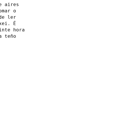
e aires
omar o
de ler
xei. É
inte hora
a teño