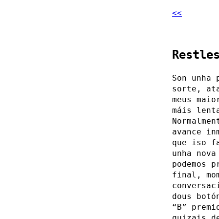
<<
Restle
Son unha 
sorte, at
meus maio
máis lent
Normalmen
avance in
que iso f
unha nova
podemos p
final, mo
conversac
dous botó
“B” premi
quizais d