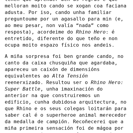
melloran moito cando se xogan coa faciana
adusta. Por iso, cando unha familiar
preguntoume por un agasallo para min (e,
ao meu pesar, non valía “nada” como
resposta), acordeime do
Rhino Hero
: é
entretido, diferente do que teño e non
ocupa moito espazo físico nos andeis.
A miña sorpresa foi ben grande cando, no
canto da caixa chusquiña que agardaba,
apareceu un caixón de dimensións
equivalentes ao
Alta Tensión
reenerxizado. Resultou ser o
Rhino Hero:
Super Battle
, unha imaxinación do
anterior na que construiremos un
edificio, cunha dubidosa arquitectura, no
que Rhino e os seus colegas loitarán para
saber cal é o superheroe animal merecedor
da medalla de campión. Recoñecerei que a
miña primeira sensación foi de mágoa por