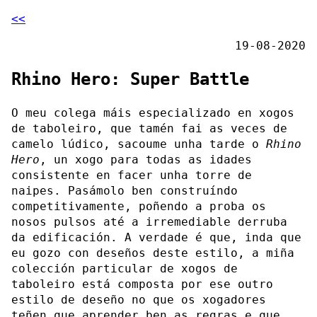
<<
19-08-2020
Rhino Hero: Super Battle
O meu colega máis especializado en xogos
de taboleiro, que tamén fai as veces de
camelo lúdico, sacoume unha tarde o
Rhino
Hero
, un xogo para todas as idades
consistente en facer unha torre de
naipes. Pasámolo ben construíndo
competitivamente, poñendo a proba os
nosos pulsos até a irremediable derruba
da edificación. A verdade é que, inda que
eu gozo con deseños deste estilo, a miña
colección particular de xogos de
taboleiro está composta por ese outro
estilo de deseño no que os xogadores
teñen que aprender ben as regras e que