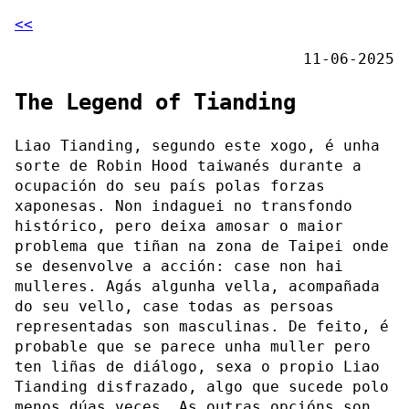
<<
11-06-2025
The Legend of Tianding
Liao Tianding, segundo este xogo, é unha
sorte de Robin Hood taiwanés durante a
ocupación do seu país polas forzas
xaponesas. Non indaguei no transfondo
histórico, pero deixa amosar o maior
problema que tiñan na zona de Taipei onde
se desenvolve a acción: case non hai
mulleres. Agás algunha vella, acompañada
do seu vello, case todas as persoas
representadas son masculinas. De feito, é
probable que se parece unha muller pero
ten liñas de diálogo, sexa o propio Liao
Tianding disfrazado, algo que sucede polo
menos dúas veces. As outras opcións son