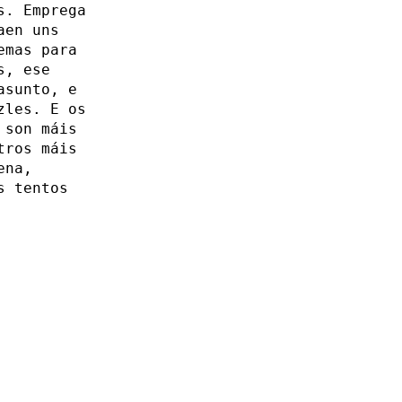
s. Emprega
aen uns
emas para
s, ese
asunto, e
zles. E os
 son máis
tros máis
ena,
s tentos