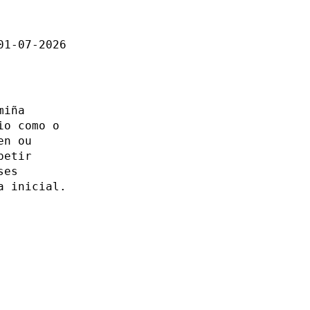
01-07-2026
miña
io como o
en ou
petir
ses
a inicial.