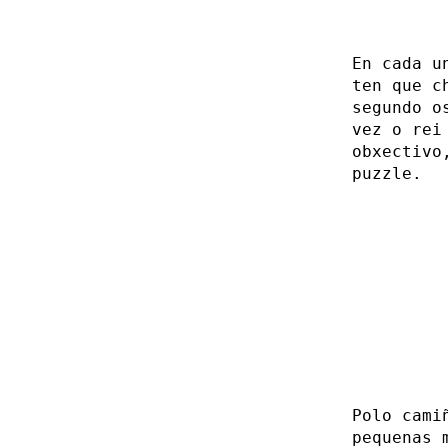
En cada u
ten que c
segundo o
vez o rei
obxectivo
puzzle.
Polo cami
pequenas 