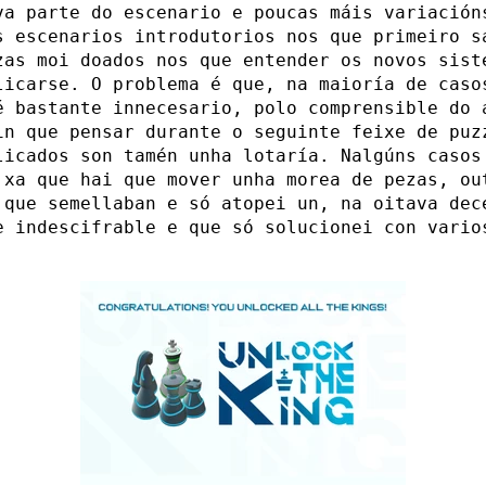
va parte do escenario e poucas máis variación
s escenarios introdutorios nos que primeiro s
zas moi doados nos que entender os novos sist
licarse. O problema é que, na maioría de caso
é bastante innecesario, polo comprensible do 
in que pensar durante o seguinte feixe de puz
licados son tamén unha lotaría. Nalgúns casos
 xa que hai que mover unha morea de pezas, ou
 que semellaban e só atopei un, na oitava dec
e indescifrable e que só solucionei con vario