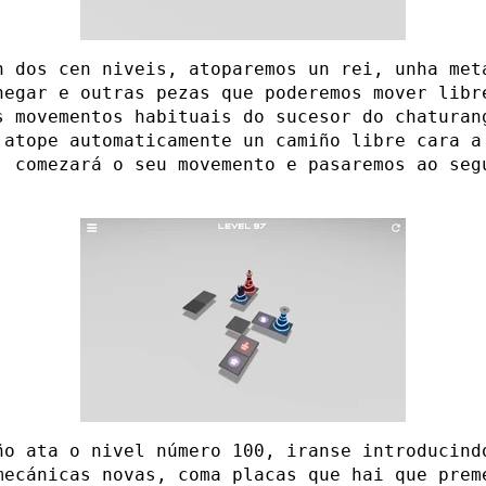
n dos cen niveis, atoparemos un rei, unha met
hegar e outras pezas que poderemos mover libr
s movementos habituais do sucesor do chaturan
 atope automaticamente un camiño libre cara a
, comezará o seu movemento e pasaremos ao seg
ño ata o nivel número 100, iranse introducind
mecánicas novas, coma placas que hai que prem