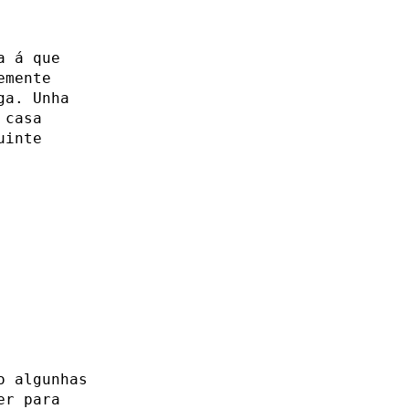
a á que
emente
ga. Unha
 casa
uinte
o algunhas
er para