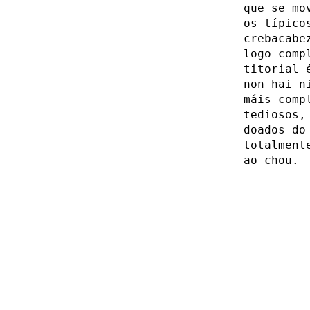
que se mo
os típico
crebacabe
logo comp
titorial 
non hai n
máis comp
tediosos,
doados do
totalment
ao chou.