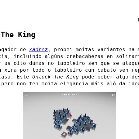
 The King
ogador de
xadrez
, probei moitas variantes na 
cia, incluíndo algúns crebacabezas en solitar
r as oito damas no taboleiro sen que se ataqu
a xira por todo o taboleiro cun cabalo sen re
casa. Este
Unlock The King
pode beber algo de
 pero non ten moita elegancia máis aló da ide