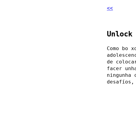
<<
Unlock
Como bo x
adolescen
de coloca
facer unh
ningunha 
desafíos,