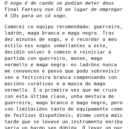
O xogo é de cando se podían meter dous
Final Fantasy
nun CD en lugar de empregar
4 CDs para un só xogo.
Comecei co equipo recomendado: guerreiro,
ladrón, maga branca e maga negra. Tras
dez minutos de xogo, e ó recordar o meu
estilo nos xogos semellantes a este,
decidín volver ó comezo e reiniciar a
partida con guerreiro, monxe, mago
vermello e maga negra: os ladróns nunca
me convencen e penso que podo sobrevivir
sen a feiticeira branca compensando con
pocións curativas e a maxia do mago
vermello. É a primeira vez que me cruzo
con esta última clase, unha mestura de
guerreiro, mago branco e mago negro, pero
con limitacións tanto de equipamento como
de feitizos dispoñíbeis; dinme conta máis
tarde que se levase un instrumento enriba
sería un bardo sen dúbida. Ó levar un par