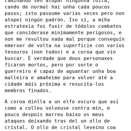
camiñando sen atopar ningunha loita,
cando de normal hai unha cada poucos
pasos; isto pasoume varias veces pero non
atopei ningún padrón. Iso si, a miña
estratexia foi fuxir de tódolos combates
que considerase minimamente perigosos, e
non me resultou nada mal porque conseguín
emerxer de volta na superficie con varios
tesouros (non todos) e a coroa que vin
buscar. É verdade que dous personaxes
ficaron mortos, pero por sorte o
guerreiro é capaz de aguantar unha boa
malleira e amañeime para volver até a
cidade máis próxima e resucita-los
membros finados.
A coroa dinlla a un elfo escuro que así
como a colleu volveuse contra min, e
pouco despois morreu baixo os meus
ataques deixando tras del un ollo de
cristal. O ollo de cristal leveino coa