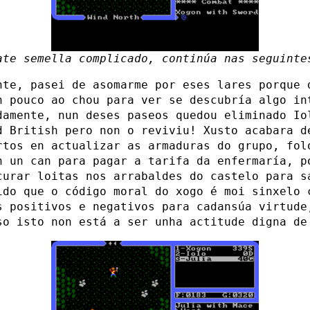
ate semella complicado, continúa nas seguinte
nte, pasei de asomarme por eses lares porque 
n pouco ao chou para ver se descubría algo in
damente, nun deses paseos quedou eliminado Io
d British pero non o reviviu! Xusto acabara d
rtos en actualizar as armaduras do grupo, fol
n un can para pagar a tarifa da enfermaría, p
curar loitas nos arrabaldes do castelo para s
ido que o código moral do xogo é moi sinxelo 
s positivos e negativos para cadansúa virtude
so isto non está a ser unha actitude digna de