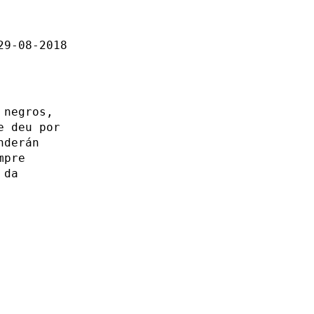
29-08-2018
 negros,
e deu por
nderán
mpre
 da