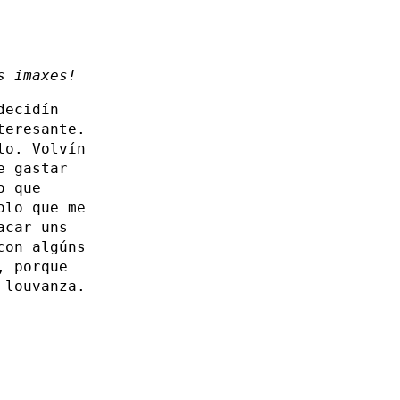
s imaxes!
decidín
teresante.
lo. Volvín
e gastar
o que
olo que me
acar uns
con algúns
, porque
 louvanza.