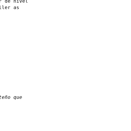
r de nivel
ller as
teño que