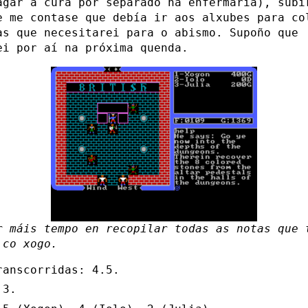
agar a cura por separado na enfermaría), subi
e me contase que debía ir aos alxubes para co
as que necesitarei para o abismo. Supoño que
ei por aí na próxima quenda.
r máis tempo en recopilar todas as notas que 
 co xogo.
ranscorridas: 4.5.
 3.