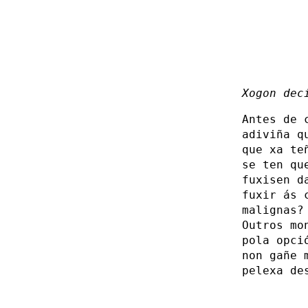
Xogon dec
Antes de 
adiviña q
que xa te
se ten qu
fuxisen d
fuxir ás 
malignas?
Outros mo
pola opci
non gañe 
pelexa de