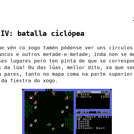
 IV: batalla ciclópea
ue vén co xogo tamén pódense ver uns círculos
ancos e outros metade-e-metade; inda non se m
ses lugares pero ten pinta de que se correspo
s da lúa! Ou das lúas, mellor dito, xa que se
a pares, tanto no mapa coma na parte superior
 da fiestra do xogo.