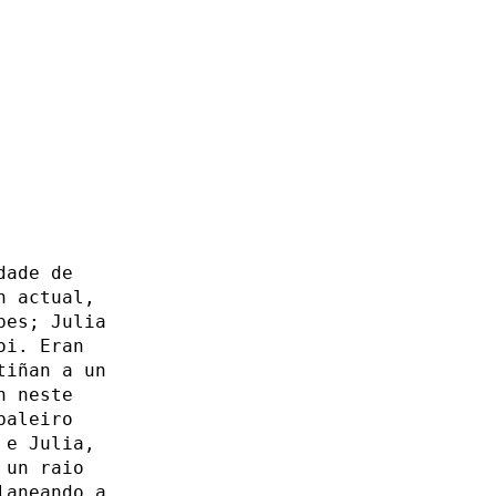
dade de
n actual,
pes; Julia
oi. Eran
tiñan a un
n neste
baleiro
 e Julia,
 un raio
laneando a