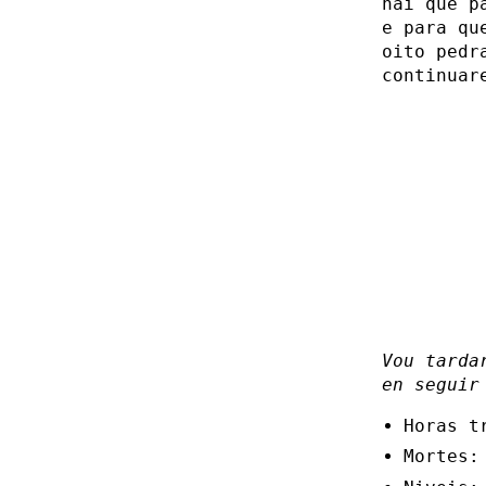
hai que p
e para qu
oito pedr
continuar
Vou tarda
en seguir
Horas t
Mortes: