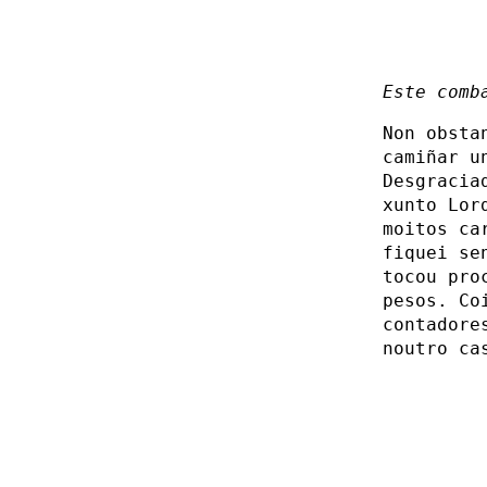
Este comb
Non obsta
camiñar u
Desgracia
xunto Lor
moitos ca
fiquei se
tocou pro
pesos. Co
contadore
noutro ca