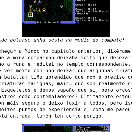
ide botarse unha sesta no medio do combate!
chegar a Minoc no capítulo anterior, dixérame
ue a miña compaixón deixaba moito que desexar
ño a runa e meditei no templo correspondente.
e ver moito con non deixar que algunhas criat
a batalla: tiña aprendido que non é preciso d
criaturas malignas, mais… que son realmente c
 Esqueletos e demos supoño que si, pero orcos
nstros como contempladores? Ultimamente estou
ón máis segura e deixo fuxir a todos, pero is
moitos puntos de experiencia e, como me pasou
sta entrada, tamén ten certo perigo.