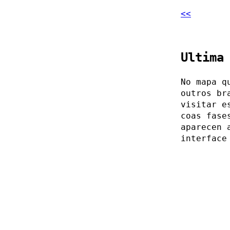
<<
Ultima
No mapa q
outros br
visitar e
coas fase
aparecen 
interface