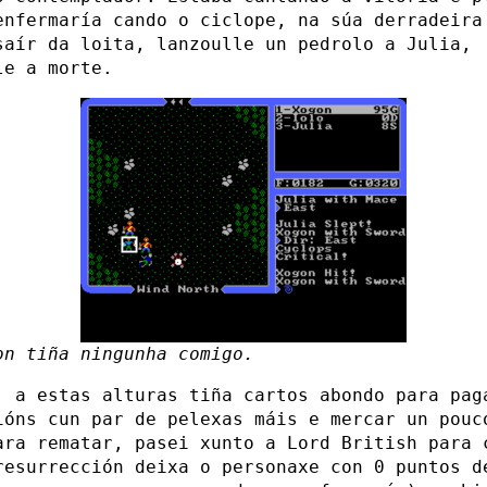
enfermaría cando o ciclope, na súa derradeira
saír da loita, lanzoulle un pedrolo a Julia,
le a morte.
on tiña ningunha comigo.
, a estas alturas tiña cartos abondo para pag
ións cun par de pelexas máis e mercar un pouc
ara rematar, pasei xunto a Lord British para 
resurrección deixa o personaxe con 0 puntos d