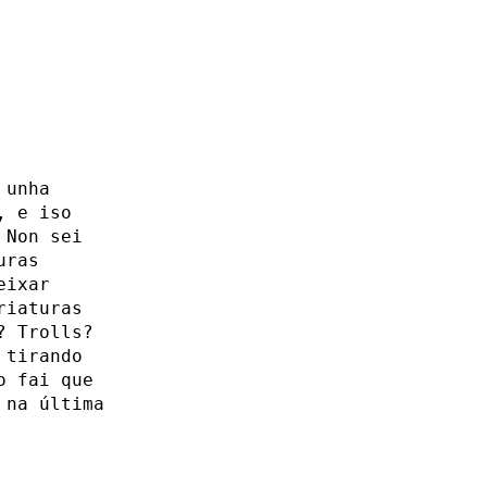
 unha
, e iso
 Non sei
uras
eixar
riaturas
? Trolls?
 tirando
o fai que
 na última