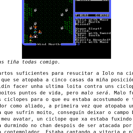
as tiña todas comigo.
artos suficientes para resucitar a Iolo na ci
 que se atopaba a cinco casas da miña posició
idín facer unha ultima loita contra uns ciclo
moitos puntos de vida, pero
malo será
. Malo f
s ciclopes para o que eu estaba acostumado e 
dor como aliado, a primeira vez que atopaba u
a que sufrín moito, conseguín deixar o campo 
 meu avatar, un ciclope que xa estaba fuxindo
a durmindo no chan despois de ser atacada por
o contemplador. Estaba cantando a vitoria e p