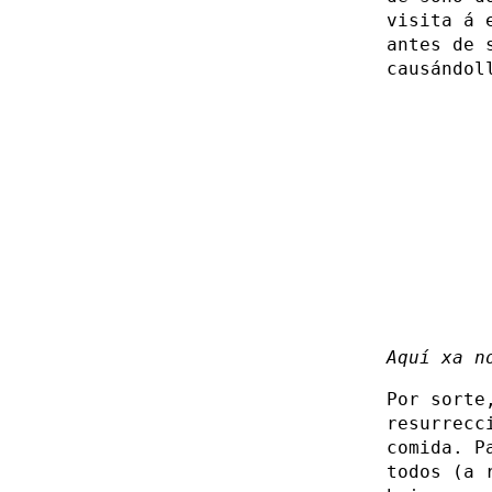
visita á 
antes de 
causándol
Aquí xa n
Por sorte
resurrecc
comida. P
todos (a 