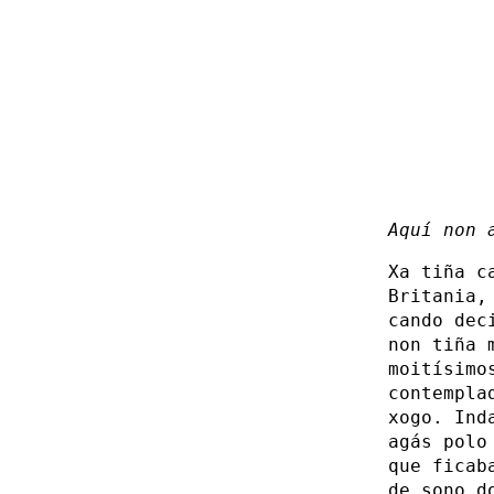
Aquí non 
Xa tiña c
Britania,
cando dec
non tiña 
moitísimo
contempla
xogo. Ind
agás polo
que ficab
de sono d