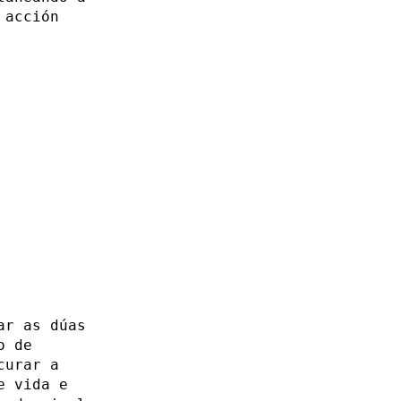
 acción
ar as dúas
o de
curar a
e vida e