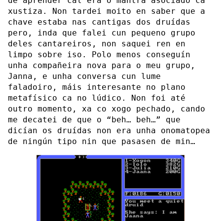
de aprender cal era o mantra asociado ca
xustiza. Non tardei moito en saber que a
chave estaba nas cantigas dos druídas
pero, inda que falei cun pequeno grupo
deles cantareiros, non saquei ren en
limpo sobre iso. Polo menos conseguín
unha compañeira nova para o meu grupo,
Janna, e unha conversa cun lume
faladoiro, máis interesante no plano
metafísico ca no lúdico. Non foi até
outro momento, xa co xogo pechado, cando
me decatei de que o “beh… beh…” que
dicían os druídas non era unha onomatopea
de ningún tipo nin que pasasen de min…