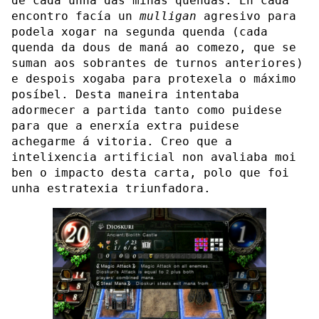
de cada unha das miñas quendas. En cada
encontro facía un
mulligan
agresivo para
podela xogar na segunda quenda (cada
quenda da dous de maná ao comezo, que se
suman aos sobrantes de turnos anteriores)
e despois xogaba para protexela o máximo
posíbel. Desta maneira intentaba
adormecer a partida tanto como puidese
para que a enerxía extra puidese
achegarme á vitoria. Creo que a
intelixencia artificial non avaliaba moi
ben o impacto desta carta, polo que foi
unha estratexia triunfadora.