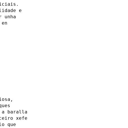
iciais.
lidade e
r unha
 en
iosa,
ques
 a baralla
ceiro xefe
lo que