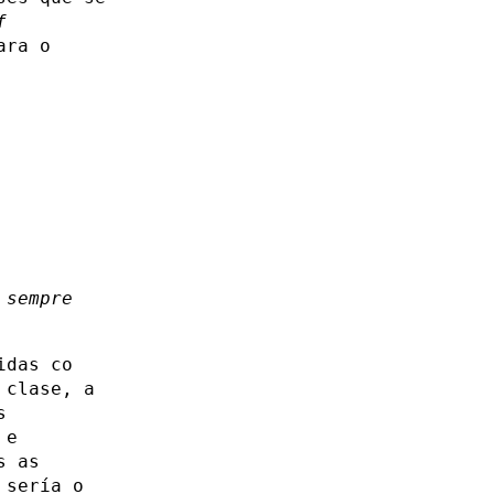
f
ara o
 sempre
idas co
 clase, a
s
 e
s as
 sería o