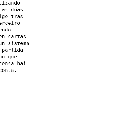
lizando
ras dúas
igo tras
erceiro
endo
en cartas
un sistema
 partida
porque
tensa hai
conta.