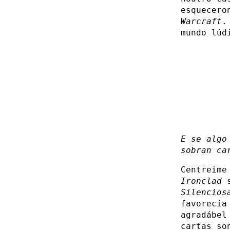
esquecero
Warcraft
.
mundo lúd
E se algo
sobran ca
Centreime
Ironclad
s
Silencios
favorecía
agradábel
cartas so