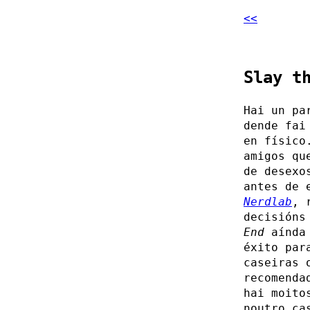
<<
Slay t
Hai un pa
dende fai
en físico
amigos qu
de desexo
antes de 
Nerdlab
, 
decisións
End
aínda 
éxito par
caseiras 
recomenda
hai moito
noutro ca