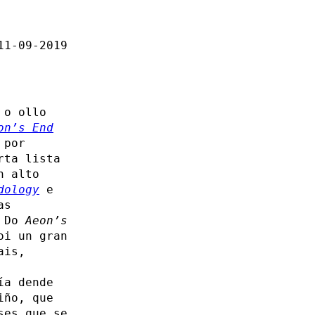
11-09-2019
 o ollo
on’s End
 por
rta lista
n alto
dology
e
as
. Do
Aeon’s
i un gran
ais,
ía dende
iño, que
ses que se