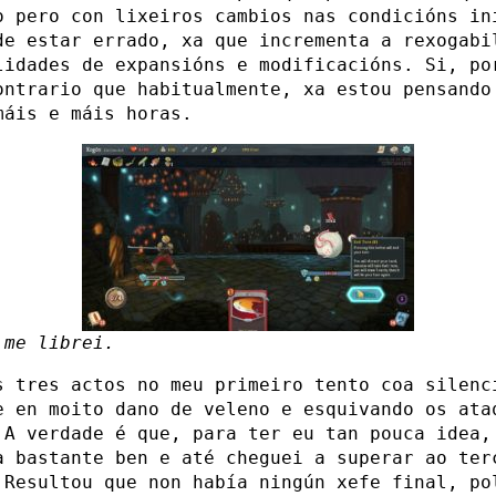
o pero con lixeiros cambios nas condicións in
de estar errado, xa que incrementa a rexogabi
lidades de expansións e modificacións. Si, po
ontrario que habitualmente, xa estou pensando
máis e máis horas.
 me librei.
s tres actos no meu primeiro tento coa silenc
e en moito dano de veleno e esquivando os ata
 A verdade é que, para ter eu tan pouca idea,
a bastante ben e até cheguei a superar ao ter
 Resultou que non había ningún xefe final, po