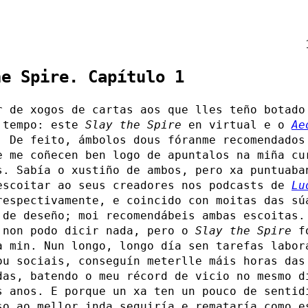
he Spire. Capítulo 1
r de xogos de cartas aos que lles teño botado
 tempo: este
Slay the Spire
en virtual e o
Ae
. De feito, ámbolos dous fóranme recomendados
e me coñecen ben logo de apuntalos na miña cu
s. Sabía o xustiño de ambos, pero xa puntuaba
escoitar ao seus creadores nos podcasts de
Lu
respectivamente, e coincido con moitas das sú
 de deseño; moi recomendábeis ambas escoitas
non podo dicir nada, pero o
Slay the Spire
fo
a min. Nun longo, longo día sen tarefas labor
ou sociais, conseguín meterlle máis horas das
das, batendo o meu récord de vicio no mesmo d
s anos. E porque un xa ten un pouco de sentid
so ao mellor inda seguiría e remataría como e