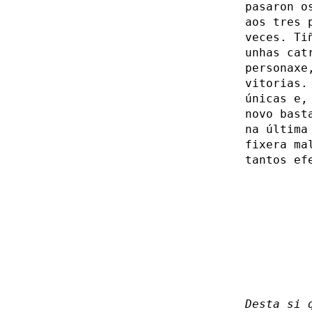
pasaron o
aos tres 
veces. Ti
unhas cat
personaxe
vitorias.
únicas e,
novo bast
na última
fixera ma
tantos ef
Desta si 