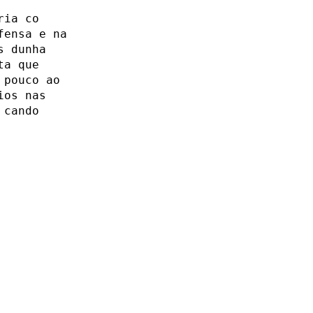
ria co
fensa e na
s dunha
ta que
 pouco ao
ios nas
 cando