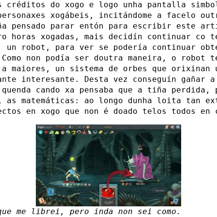
s créditos do xogo e logo unha pantalla simbo
personaxes xogábeis, incitándome a facelo out
ña pensado parar entón para escribir este art
ro horas xogadas, mais decidín continuar co t
, un robot, para ver se podería continuar obt
 Como non podía ser doutra maneira, o robot t
 a maiores, un sistema de orbes que orixinan 
ante interesante. Desta vez conseguín gañar a
 quenda cando xa pensaba que a tiña perdida, 
l as matemáticas: ao longo dunha loita tan ex
ectos en xogo que non é doado telos todos en 
que me librei, pero inda non sei como.