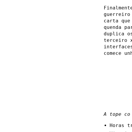
Finalment
guerreiro
carta que
quenda pa
duplica o
terceiro 
interface
comece un
A tope co
Horas t