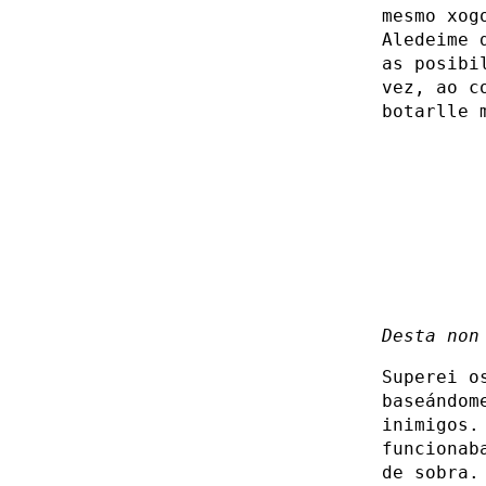
mesmo xog
Aledeime 
as posibi
vez, ao c
botarlle 
Desta non
Superei o
baseándom
inimigos.
funcionab
de sobra.