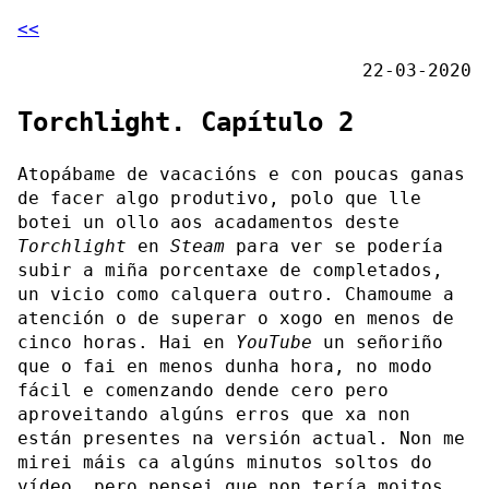
<<
22-03-2020
Torchlight. Capítulo 2
Atopábame de vacacións e con poucas ganas
de facer algo produtivo, polo que lle
botei un ollo aos acadamentos deste
Torchlight
en
Steam
para ver se podería
subir a miña porcentaxe de completados,
un vicio como calquera outro. Chamoume a
atención o de superar o xogo en menos de
cinco horas. Hai en
YouTube
un señoriño
que o fai en menos dunha hora, no modo
fácil e comenzando dende cero pero
aproveitando algúns erros que xa non
están presentes na versión actual. Non me
mirei máis ca algúns minutos soltos do
vídeo, pero pensei que non tería moitos