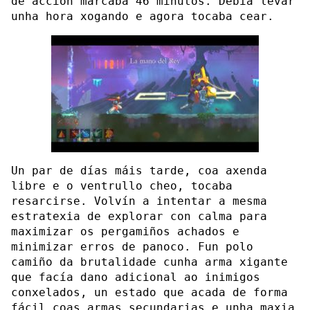
de acción marcaba 46 minutos. Debía levar
unha hora xogando e agora tocaba cear.
Un par de días máis tarde, coa axenda
libre e o ventrullo cheo, tocaba
resarcirse. Volvín a intentar a mesma
estratexia de explorar con calma para
maximizar os pergamiños achados e
minimizar erros de panoco. Fun polo
camiño da brutalidade cunha arma xigante
que facía dano adicional ao inimigos
conxelados, un estado que acada de forma
fácil coas armas secundarias e unha maxia