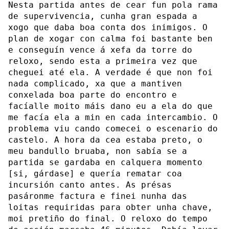
Nesta partida antes de cear fun pola rama
de supervivencia, cunha gran espada a
xogo que daba boa conta dos inimigos. O
plan de xogar con calma foi bastante ben
e conseguín vence á xefa da torre do
reloxo, sendo esta a primeira vez que
cheguei até ela. A verdade é que non foi
nada complicado, xa que a mantiven
conxelada boa parte do encontro e
facíalle moito máis dano eu a ela do que
me facía ela a min en cada intercambio. O
problema viu cando comecei o escenario do
castelo. A hora da cea estaba preto, o
meu bandullo bruaba, non sabía se a
partida se gardaba en calquera momento
[si, gárdase] e quería rematar coa
incursión canto antes. As présas
pasáronme factura e finei nunha das
loitas requiridas para obter unha chave,
moi pretiño do final. O reloxo do tempo