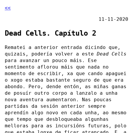
<<
11-11-2020
Dead Cells. Capítulo 2
Rematei a anterior entrada dicindo que,
quizais, podería volver a este
Dead Cells
para avanzar un pouco máis. Ese
sentimento aflorou máis que nada no
momento de escribir, xa que cando apaguei
o xogo estaba bastante seguro de que era
abondo. Pero, dende entón, as miñas ganas
de posuír outro corpo a lanzalo a unha
nova aventura aumentaron. Nas poucas
partidas da sesión anterior sempre
aprendín algo novo en cada unha, ao mesmo
que tempo que desbloqueaba algunhas
melloras para as incursións futuras, polo
que estaba lonxe de ficar atrancado. E, a