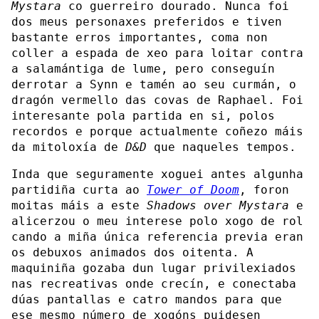
Mystara
co guerreiro dourado. Nunca foi
dos meus personaxes preferidos e tiven
bastante erros importantes, coma non
coller a espada de xeo para loitar contra
a salamántiga de lume, pero conseguín
derrotar a Synn e tamén ao seu curmán, o
dragón vermello das covas de Raphael. Foi
interesante pola partida en si, polos
recordos e porque actualmente coñezo máis
da mitoloxía de
D&D
que naqueles tempos.
Inda que seguramente xoguei antes algunha
partidiña curta ao
Tower of Doom
, foron
moitas máis a este
Shadows over Mystara
e
alicerzou o meu interese polo xogo de rol
cando a miña única referencia previa eran
os debuxos animados dos oitenta. A
maquiniña gozaba dun lugar privilexiados
nas recreativas onde crecín, e conectaba
dúas pantallas e catro mandos para que
ese mesmo número de xogóns puidesen