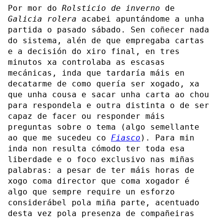
Por mor do
Rolsticio de inverno
de
Galicia rolera
acabei apuntándome a unha
partida o pasado sábado. Sen coñecer nada
do sistema, alén de que empregaba cartas
e a decisión do xiro final, en tres
minutos xa controlaba as escasas
mecánicas, inda que tardaría máis en
decatarme de como quería ser xogado, xa
que unha cousa e sacar unha carta ao chou
para respondela e outra distinta o de ser
capaz de facer ou responder máis
preguntas sobre o tema (algo semellante
ao que me sucedeu co
Fiasco
). Para min
inda non resulta cómodo ter toda esa
liberdade e o foco exclusivo nas miñas
palabras: a pesar de ter máis horas de
xogo coma director que coma xogador é
algo que sempre require un esforzo
considerábel pola miña parte, acentuado
desta vez pola presenza de compañeiras