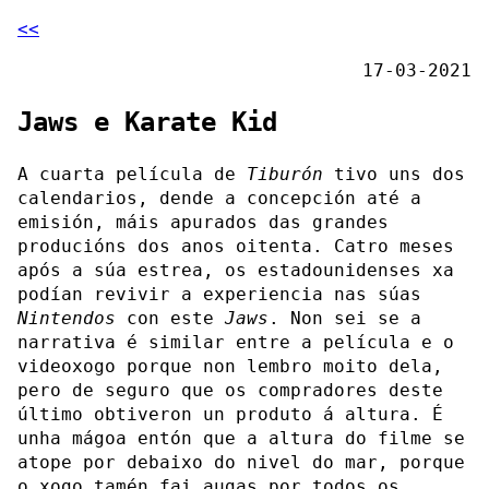
<<
17-03-2021
Jaws e Karate Kid
A cuarta película de
Tiburón
tivo uns dos
calendarios, dende a concepción até a
emisión, máis apurados das grandes
producións dos anos oitenta. Catro meses
após a súa estrea, os estadounidenses xa
podían revivir a experiencia nas súas
Nintendos
con este
Jaws
. Non sei se a
narrativa é similar entre a película e o
videoxogo porque non lembro moito dela,
pero de seguro que os compradores deste
último obtiveron un produto á altura. É
unha mágoa entón que a altura do filme se
atope por debaixo do nivel do mar, porque
o xogo tamén fai augas por todos os