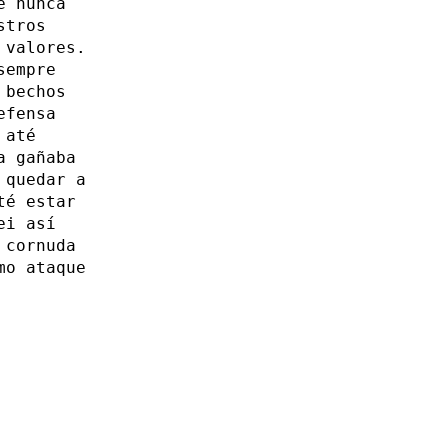
e nunca
stros
 valores.
sempre
 bechos
efensa
 até
a gañaba
 quedar a
té estar
ei así
 cornuda
mo ataque