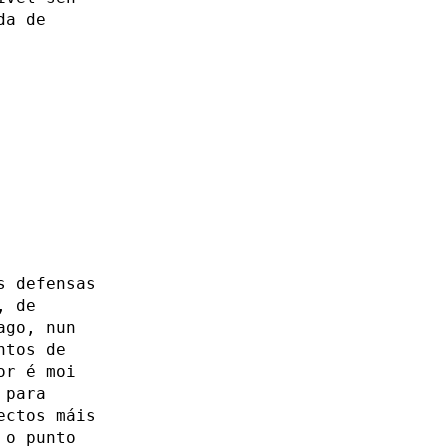
da de
s defensas
, de
ago, nun
ntos de
or é moi
 para
ectos máis
 o punto