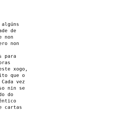
 algúns
ade de
e non
ero non
s para
oras
este xogo,
ito que o
 Cada vez
so nin se
do do
éntico
e cartas