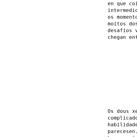
en que co
intermedi
os moment
moitos do
desafíos 
chegan en
Os dous x
complicad
habilidad
parecesen