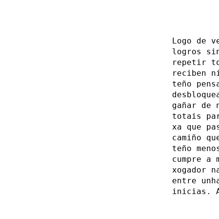
Logo de v
logros si
repetir t
reciben n
teño pens
desbloque
gañar de 
totais pa
xa que pa
camiño qu
teño meno
cumpre a 
xogador n
entre unh
inicias. 