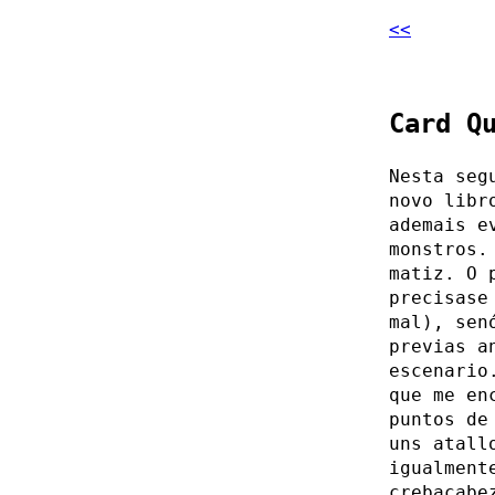
<<
Card Q
Nesta seg
novo libr
ademais e
monstros.
matiz. O 
precisase
mal), sen
previas a
escenario
que me en
puntos de
uns atall
igualment
crebacabe