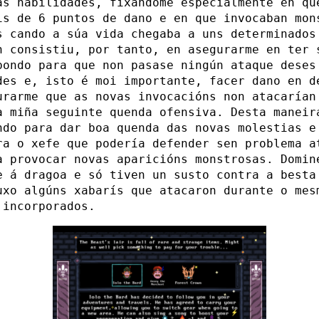
as habilidades, fixándome especialmente en qu
is de 6 puntos de dano e en que invocaban mon
s cando a súa vida chegaba a uns determinados
n consistiu, por tanto, en asegurarme en ter 
bondo para que non pasase ningún ataque deses
des e, isto é moi importante, facer dano en d
urarme que as novas invocacións non atacarían
a miña seguinte quenda ofensiva. Desta maneir
ndo para dar boa quenda das novas molestias e
ra o xefe que podería defender sen problema a
a provocar novas aparicións monstrosas. Domin
e á dragoa e só tiven un susto contra a besta
uxo algúns xabarís que atacaron durante o mes
 incorporados.