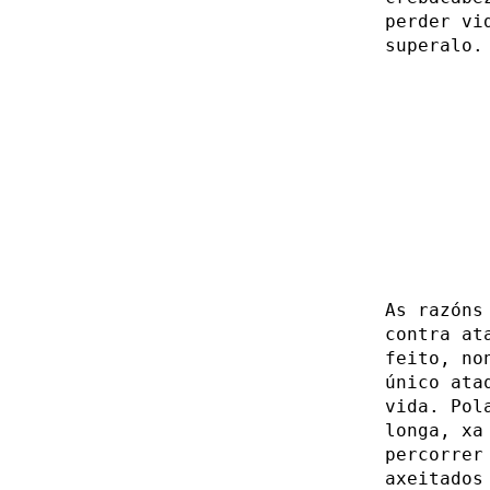
perder vi
superalo.
As razóns
contra at
feito, no
único ata
vida. Pol
longa, xa
percorrer
axeitados