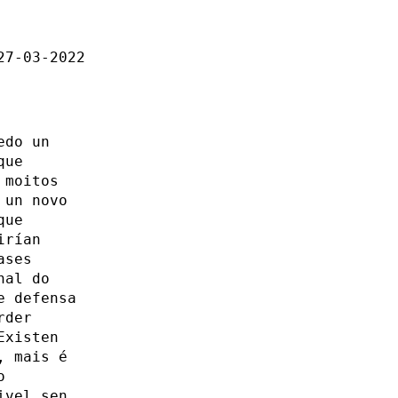
27-03-2022
edo un
que
 moitos
 un novo
que
irían
ases
nal do
e defensa
rder
Existen
, mais é
o
ivel sen