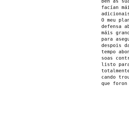
ben as sú
facían má
adicionai
O meu pla
defensa a
máis gran
para aseg
despois d
tempo abo
soas cont
listo par
totalment
cando tro
que foron