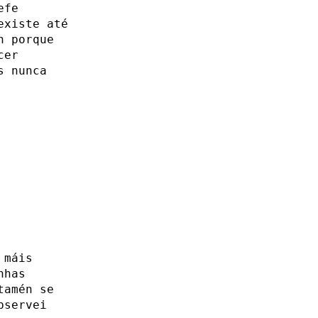
efe
existe até
n porque
cer
s nunca
 máis
nhas
tamén se
bservei