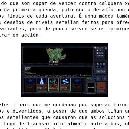
ido que son capaz de vencer contra calquera x
o na primeira quenda, polo que o desafío non 
os finais de cada aventura. É unha mágoa tamé
s deseños de niveis semellan feitos para ofre
variantes, pero de pouco serven se os inimigo
trar en acción.
efes finais que me quedaban por superar foron
os e divertidos, a pesar de que ambos tiñan u
es semellantes que causaron que as solucións 
. Logo de fracasar inicialmente ante ambos, o