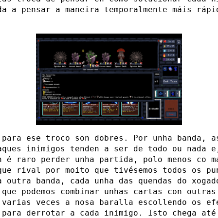
da a pensar a maneira temporalmente máis rápi
 para ese troco son dobres. Por unha banda, a
aques inimigos tenden a ser de todo ou nada e
n é raro perder unha partida, polo menos co m
que rival por moito que tivésemos todos os pu
a outra banda, cada unha das quendas do xogad
 que podemos combinar unhas cartas con outras
 varias veces a nosa baralla escollendo os ef
 para derrotar a cada inimigo. Isto chega até