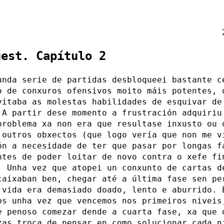
uest. Capítulo 2
unda serie de partidas desbloqueei bastante c
o de conxuros ofensivos moito máis potentes, 
vitaba as molestas habilidades de esquivar de
 A partir dese momento a frustración adquiriu
problema xa non era que resultase inxusto ou 
 outros obxectos (que logo vería que non me v
ón a necesidade de ter que pasar por longas f
ntes de poder loitar de novo contra o xefe fi
. Unha vez que atopei un conxunto de cartas d
caixaban ben, chegar até a última fase sen pe
 vida era demasiado doado, lento e aburrido. 
os unha vez que vencemos nos primeiros niveis
e penoso comezar dende a cuarta fase, xa que 
zas troca de pensar en como solucionar cada n