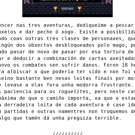
encer nas tres aventuras, dediqueime a pescar
nxelos e dar peche ó xogo. Existe a posibilid
odo coas outras tres clases de personaxes, qu
ingún dos obxectos desbloqueados polo mago, p
ado pasar de novo de pasar por esa tortura de
ar e deducir a combinación de cartas axeitada
novo os combates sen sufrir danos. Foron 18 h
ra albiscar o que podería ter sido e non foi 
seino bastante ben nesas loitas finais por mo
e levase a elas fora unha modorra frustrante.
s paciencia para os
roguelites
, pero neste ca
máxima de que o camiño importa, xa que o esta
a derradeira loita de cada aventura é case id
a partidas e outras namentres non troquemos d
Algo que tamén dá unha preguiza terrible.