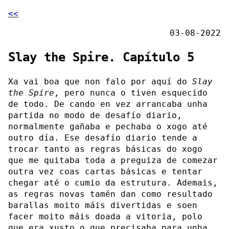
<<
03-08-2022
Slay the Spire. Capítulo 5
Xa vai boa que non falo por aquí do
Slay
the Spire
, pero nunca o tiven esquecido
de todo. De cando en vez arrancaba unha
partida no modo de desafío diario,
normalmente gañaba e pechaba o xogo até
outro día. Ese desafío diario tende a
trocar tanto as regras básicas do xogo
que me quitaba toda a preguiza de comezar
outra vez coas cartas básicas e tentar
chegar até o cumio da estrutura. Ademais,
as regras novas tamén dan como resultado
barallas moito máis divertidas e soen
facer moito máis doada a vitoria, polo
que era xusto o que precisaba para unha