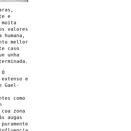
aras,
te e
 moita
os valores
a humana,
nto mellor
te caso
ue unha
terminada.
 O
 extenso e
e Gael-
ntes como
n
 coa zona
ás augas
 puramente
influencia