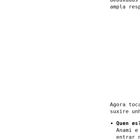
ampla res
Agora toc
suxire un
Quen es
Anami e
entrar 