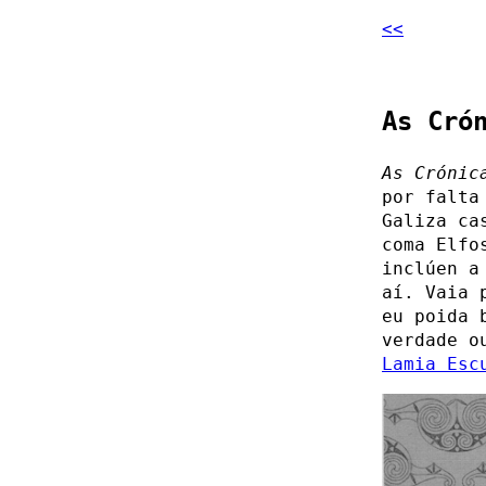
<<
As Cró
As Crónic
por falta
Galiza ca
coma Elfo
inclúen a
aí. Vaia 
eu poida 
verdade o
Lamia Esc