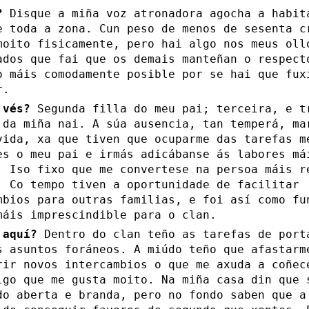
?
Disque a miña voz atronadora agocha a habit
e toda a zona. Cun peso de menos de sesenta c
moito fisicamente, pero hai algo nos meus oll
ados que fai que os demais manteñan o respect
o máis comodamente posible por se hai que fux
r.
 vés?
Segunda filla do meu pai; terceira, e t
 da miña nai. A súa ausencia, tan temperá, ma
vida, xa que tiven que ocuparme das tarefas m
es o meu pai e irmás adicábanse ás labores má
. Iso fixo que me convertese na persoa máis r
. Co tempo tiven a oportunidade de facilitar
mbios para outras familias, e foi así como fu
máis imprescindible para o clan.
 aquí?
Dentro do clan teño as tarefas de port
s asuntos foráneos. A miúdo teño que afastarm
rir novos intercambios o que me axuda a coñec
lgo que me gusta moito. Na miña casa din que 
do aberta e branda, pero no fondo saben que a