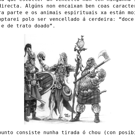
directa. Algúns non encaixan ben coas caracte
ra parte e os animais espirituais xa están mo
optarei polo ser vencellado á cerdeira: “doce
 e de trato doado”.
punto consiste nunha tirada ó chou (con posib