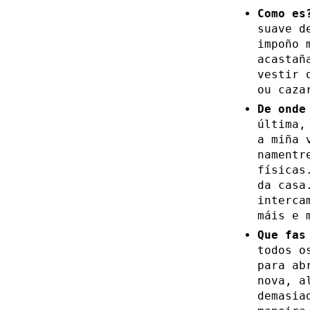
Como es
suave d
impoño 
acastañ
vestir 
ou caza
De onde
última,
a miña 
namentr
físicas
da casa
interca
máis e 
Que fas
todos o
para ab
nova, a
demasia