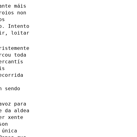
ante máis
roios non
os
o. Intento
ir, loitar
ristemente
rcou toda
ercantís
is
ecorrida
n sendo
avoz para
e da aldea
er xente
son
 única