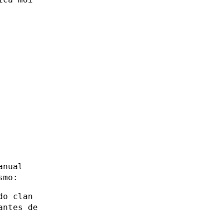
anual
smo:
do clan
antes de