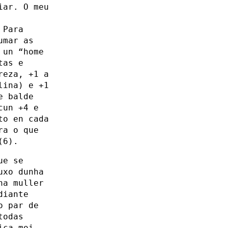
iar. O meu
 Para
umar as
 un “home
tas e
reza, +1 a
lina) e +1
e balde
cun +4 e
to en cada
ra o que
(6).
ue se
uxo dunha
ha muller
diante
o par de
todas
ica moi