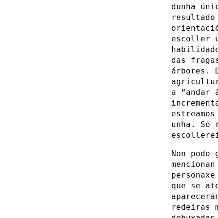
dunha úni
resultado
orientaci
escoller 
habilidad
das fraga
árbores. 
agricultu
a “andar 
increment
estreamos
unha. Só 
escollere
Non podo 
mencionan
personaxe
que se at
aparecerá
redeiras 
debuxadas