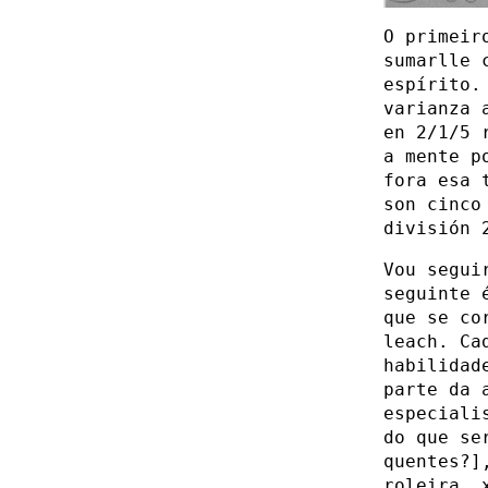
O primeir
sumarlle 
espírito.
varianza 
en 2/1/5 
a mente p
fora esa 
son cinco
división 
Vou segui
seguinte 
que se co
leach. Ca
habilidad
parte da 
especiali
do que se
quentes?]
roleira, 