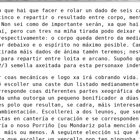
o que hai que facer e rolar un dado de seis c
cinco e repartir o resultado entre corpo, men
 Non sei como de importante serán, xa que hai
aí, pero cun tres na miña tirada podo deixar 
respectivamente: o corpo queda dentro da medi
or debaixo e o espírito no máximo posible. Ca
tirada máis dados de ánima tamén teremos; nes
 para repartir entre loita e arcano. Supoño q
2/3 semella axeitada para esta personaxe inde
r coas mecánicas e logo xa irá cobrando vida.
é escoller una caste dun listado medianamente
rresponde coas diferentes partes xeográfica d
da unha outorga un pequeno bonificador a dúas
es polo que resultan, se cadra, máis interesa
ambientación. Escollerei a dos leunos, que so
stas en cantería e curación e se corresponden
ría o noso Porriño [ou Mondariz pola mención 
, máis ou menos. A seguinte elección si que é
xa que escoller un vencello non ten ningunha 