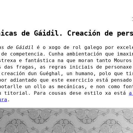
nicas de Gáidil. Creación de per
as de Gáidil
é o xogo de rol galego por excel
 de competencia. Cunha ambientación que imaxi
strexa e fantástica na que moran tanto Mouros
s das fragas, as regras iniciais de personaxe
 creación dun Guéghal, un humano, polo que ti
por adiantado que este exercicio está pensado
botarlle un ollo as mecánicas, e non como fon
u titorial. Para cousas dese estilo xa está
a
ura
.