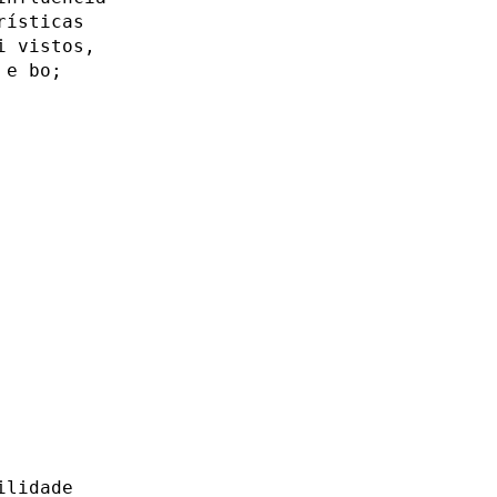
rísticas
i vistos,
 e bo;
ilidade