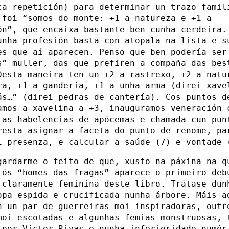
ca repetición) para determinar un trazo famil
 foi “somos do monte: +1 a natureza e +1 a
ón”, que encaixa bastante ben cunha cerdeira.
unha profesión basta con atopala na lista e s
es que aí aparecen. Penso que ben podería ser
s” muller, das que prefiren a compaña das bes
Desta maneira ten un +2 a rastrexo, +2 a natu
ra, +1 a gandería, +1 a unha arma (direi xave
ás…” (direi pedras de cantería). Cos puntos d
amos a xavelina a +3, inauguramos veneración 
 as habelencias de apócemas e chamada cun pun
resta asignar a faceta do punto de renome, pa
i presenza, e calcular a saúde (7) e vontade 
gardarme o feito de que, xusto na páxina na q
 ós “homes das fragas” aparece o primeiro deb
 claramente feminina deste libro. Trátase dun
opa espida e crucificada nunha árbore. Máis a
n un par de guerreiras moi inspiradoras, outr
moi escotadas e algunhas femias monstruosas, 
 por Víctor Rivas e nunha inferioridade numér