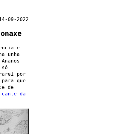
14-09-2022
sonaxe
encia e
na unha
 Ananos
 só
rarei por
 para que
te de
 canle da