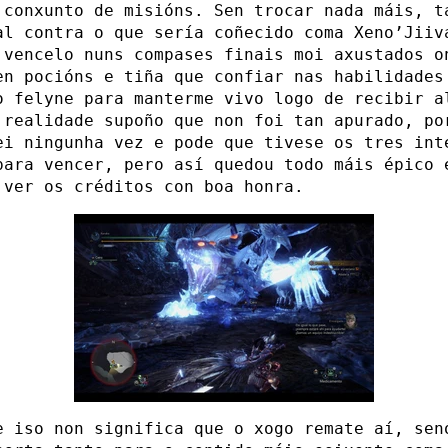
 conxunto de misións. Sen trocar nada máis, t
al contra o que sería coñecido coma Xeno’Jiiv
 vencelo nuns compases finais moi axustados o
en pocións e tiña que confiar nas habilidades
o felyne para manterme vivo logo de recibir a
 realidade supoño que non foi tan apurado, po
ei ningunha vez e pode que tivese os tres int
para vencer, pero así quedou todo máis épico 
 ver os créditos con boa honra.
e iso non significa que o xogo remate aí, sen