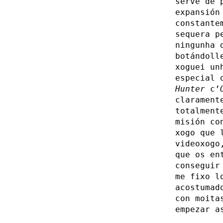
serve de 
expansió
constante
sequera p
ningunha 
botándoll
xoguei un
especial 
Hunter
c’
clarament
totalment
misión co
xogo que 
videoxogo
que os en
conseguir
me fixo l
acostumad
con moita
empezar a