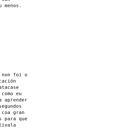
u menos.
 non foi o
cación
atacase
 como eu
a aprender
segundos
 coa gran
s para que
tivala