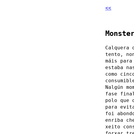
<<
Monste
Calquera 
tento, no
máis para
estaba na
como cinc
consumibl
Nalgún mo
fase fina
polo que 
para evit
foi abond
enriba ch
xeito con
forxar tr