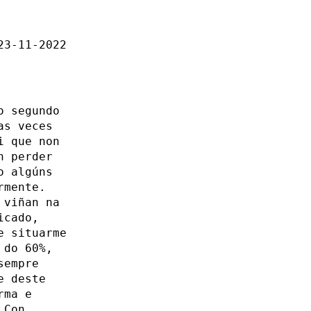
23-11-2022
o segundo
as veces
i que non
n perder
o algúns
rmente.
 viñan na
icado,
e situarme
 do 60%,
sempre
e deste
rma e
 Con