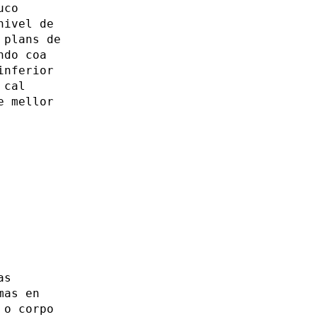
uco
nivel de
 plans de
ndo coa
inferior
 cal
e mellor
as
mas en
 o corpo