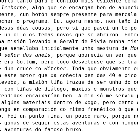
porta tanto para o contido máis esixente coma
n
Iceborne
, algo que se encargan ben de anunci
mente, cun botón sempre presente para mercala
echar o programa. Eu, agora mesmo, non teño i
desas dúas cousas, pero si que pasei un tempo
e un ollo os temas novos que se abriron. Entr
ha misión levando a Geralt de Rivia nunha mis
que semellaba inicialmente unha mestura de
Mo
O señor dos aneis
, porque aparecía un ser que
e era Gollum, pero logo desvelouse que se tra
e dun cruce co
Witcher
. Inda que obviamente e
n este motor que xa coñecía ben das 40 e pico
levaba, a misión tiña trazas de ser unha do o
, con liñas de diálogo, maxias e monstros que
tendidos encaixarían ben. A min só me serviu 
 algúns materiais dentro de xogo, pero certo 
onga en comparación co ritmo frenético ó que 
o. Foi un punto final un pouco raro, porque n
s ganas de seguir estas aventuras e con ningu
s aventuras do famoso bruxo.