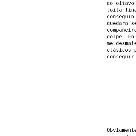
do oitavo
loita fin
conseguín
quedara s
compañeir
golpe. En
me desmai
clásicos 
conseguir
Obviament