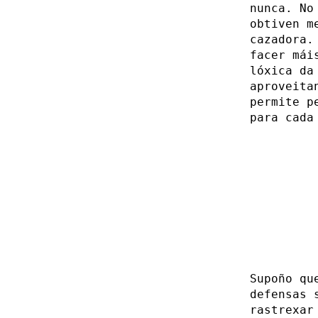
nunca. No
obtiven m
cazadora.
facer mái
lóxica da
aproveita
permite p
para cada
Supoño qu
defensas 
rastrexar