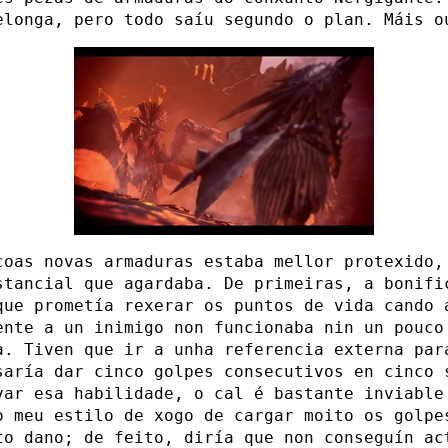
elonga, pero todo saíu segundo o plan. Máis o
coas novas armaduras estaba mellor protexido,
stancial que agardaba. De primeiras, a bonifi
que prometía rexerar os puntos de vida cando 
ente a un inimigo non funcionaba nin un pouco
a. Tiven que ir a unha referencia externa par
saría dar cinco golpes consecutivos en cinco 
var esa habilidade, o cal é bastante inviable
o meu estilo de xogo de cargar moito os golpe
to dano; de feito, diría que non conseguín ac