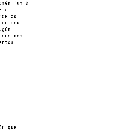
amén fun á
a e
nde xa
 do meu
lgún
rque non
entos
e
ón que