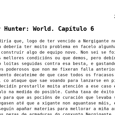
r Hunter: World. Capítulo 6
diría que, logo de ter vencido a Nergigante n
n debería ter moito problema en facelo algunh
 construír algo de equipo novo. Non sei se fo
s mellores condicións ou que demos, pero debí
o loitas seguidas contra esa besta, e gastand
es poderosos que non me fixeran falla anterio
mento decateime de que case todos os fracasos
l co ataque que sae voando para lanzarse en p
decidín prestarlle moita atención a ese caso 
alo na medida do posible. Cunha taxa de éxito
o para que as pocións de curación que levaba 
egasen até que a xigante non aguantase máis, 
seguín apañar materias para mellorar a miña a
es pezas de armaduras do conxunto Nergigante.