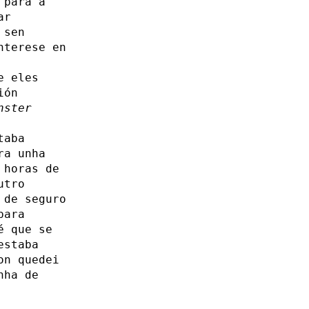
 para a
ar
 sen
nterese en
e eles
ión
nster
taba
ra unha
 horas de
utro
 de seguro
para
é que se
estaba
on quedei
nha de