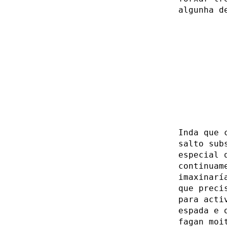
algunha d
Inda que 
salto sub
especial 
continuam
imaxinarí
que preci
para acti
espada e 
fagan moi