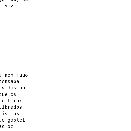
a vez
a non fago
pensaba
 vidas ou
que os
ro tirar
librados
tísimos
ue gastei
as de