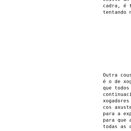
cadra, é 
tentando 
Outra cou
é o de xo
que todos
continuac
xogadores
cos axust
para a ex
para que 
todas as 