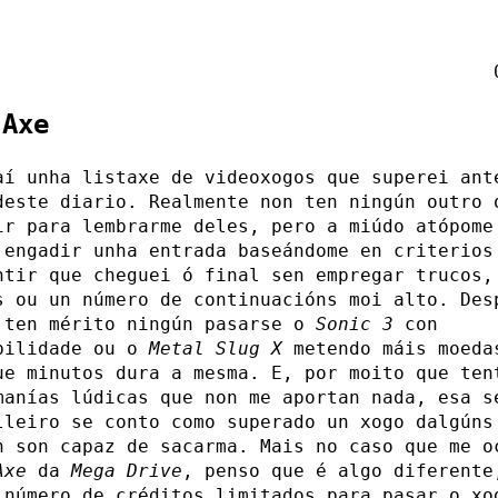
 Axe
aí unha listaxe de videoxogos que superei ant
deste diario. Realmente non ten ningún outro 
ir para lembrarme deles, pero a miúdo atópome
 engadir unha entrada baseándome en criterios
ntir que cheguei ó final sen empregar trucos,
s ou un número de continuacións moi alto. Des
 ten mérito ningún pasarse o
Sonic 3
con
bilidade ou o
Metal Slug X
metendo máis moeda
ue minutos dura a mesma. E, por moito que ten
manías lúdicas que non me aportan nada, esa s
lleiro se conto como superado un xogo dalgúns
n son capaz de sacarma. Mais no caso que me o
Axe
da
Mega Drive
, penso que é algo diferente
 número de créditos limitados para pasar o xo