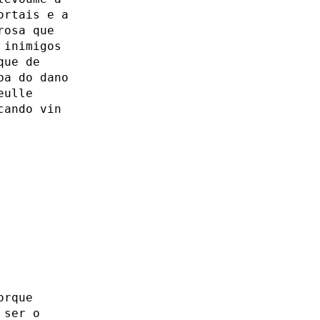
ortais e a
rosa que
 inimigos
que de
ba do dano
eulle
cando vin
orque
 ser o