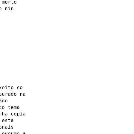
 morto
o nin
xeito co
ourado na
ado
co tema
nha copia
 esta
onais
levoume a