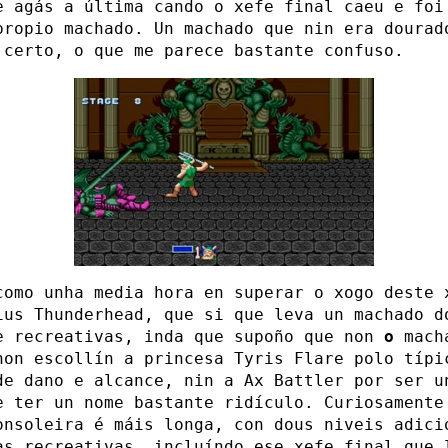
e agás a última cando o xefe final caeu e foi
propio machado. Un machado que nin era dourad
 certo, o que me parece bastante confuso.
como unha media hora en superar o xogo deste 
ius Thunderhead, que si que leva un machado d
e recreativas, inda que supoño que non
o
mach
non escollín a princesa Tyris Flare polo típi
de dano e alcance, nin a Ax Battler por ser u
e ter un nome bastante ridículo. Curiosamente
onsoleira é máis longa, con dous niveis adici
as recreativas, incluíndo ese xefe final que 