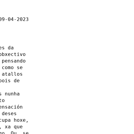
09-04-2023
es da
obxectivo
 pensando
 como se
 atallos
pois de
s nunha
to
ensación
 deses
cupa hoxe,
, xa que
go. Ou, se