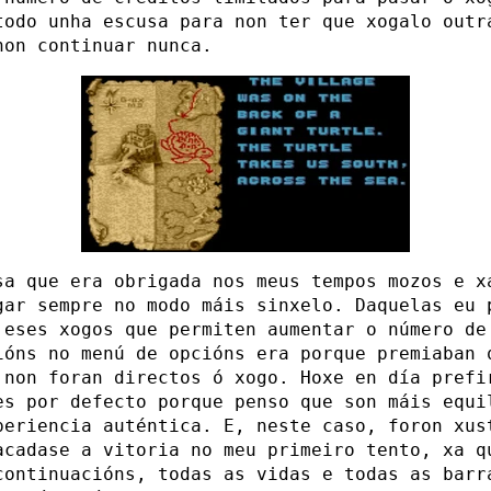
todo unha escusa para non ter que xogalo outr
non continuar nunca.
sa que era obrigada nos meus tempos mozos e x
gar sempre no modo máis sinxelo. Daquelas eu 
 eses xogos que permiten aumentar o número de
ións no menú de opcións era porque premiaban 
 non foran directos ó xogo. Hoxe en día prefi
es por defecto porque penso que son máis equi
periencia auténtica. E, neste caso, foron xus
acadase a vitoria no meu primeiro tento, xa q
continuacións, todas as vidas e todas as barr