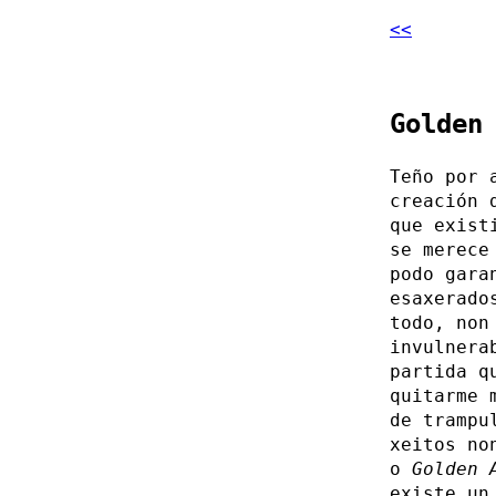
<<
Golden
Teño por 
creación 
que exist
se merece
podo gara
esaxerado
todo, non
invulnera
partida q
quitarme 
de trampu
xeitos no
o
Golden 
existe un