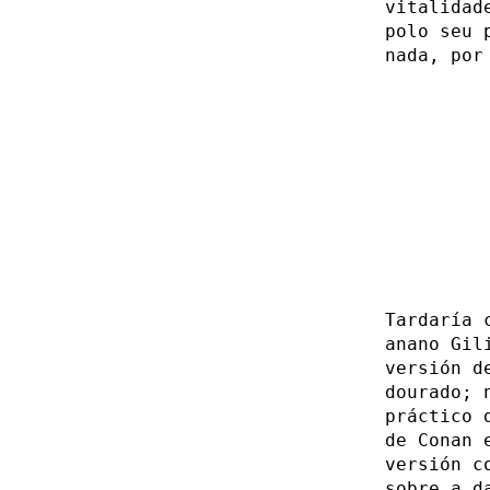
vitalidad
polo seu 
nada, por
Tardaría 
anano Gil
versión d
dourado; 
práctico 
de Conan 
versión c
sobre a d