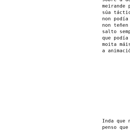
meirande 
súa tácti
non podía
non teñen
salto sem
que podía
moita mái
a animaci
Inda que 
penso que