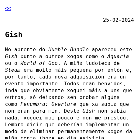
<<
25-02-2024
Gish
No abrente do
Humble Bundle
apareceu este
Gish
xunto a outros xogos como o
Aquaria
ou o
World of Goo
. A miña ludoteca de
Steam
era moito máis pequena por entón e,
por tanto, cada nova adquisición era un
evento importante. Todos eran benvidos,
inda que obviamente xoguei máis a uns que
outros, só deixando sen probar algúns
como
Penumbra: Overture
que xa sabía que
non eran para min. Deste
Gish
non sabía
nada, xoguei moi pouco e non me prestou.
Lembro dicir que deberían implementar un
modo de eliminar permanentemente xogos da
miña conta (hoxe en día esixiría