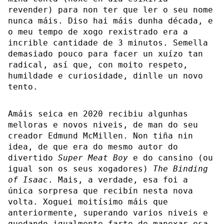
revender) para non ter que ler o seu nome
nunca máis. Diso hai máis dunha década, e
o meu tempo de xogo rexistrado era a
incrible cantidade de 3 minutos. Semella
demasiado pouco para facer un xuízo tan
radical, así que, con moito respeto,
humildade e curiosidade, dinlle un novo
tento.
Amáis seica en 2020 recibiu algunhas
melloras e novos niveis, de man do seu
creador Edmund McMillen. Non tiña nin
idea, de que era do mesmo autor do
divertido
Super Meat Boy
e do cansino (ou
igual son os seus xogadores)
The Binding
of Isaac
. Mais, a verdade, esa foi a
única sorpresa que recibín nesta nova
volta. Xoguei moitísimo máis que
anteriormente, superando varios niveis e
quedando igualmente farto de manexar esa