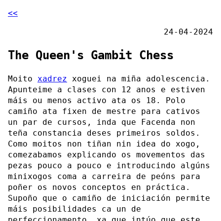
<<
24-04-2024
The Queen's Gambit Chess
Moito
xadrez
xoguei na miña adolescencia.
Apunteime a clases con 12 anos e estiven
máis ou menos activo ata os 18. Polo
camiño ata fixen de mestre para cativos
un par de cursos, inda que Facenda non
teña constancia deses primeiros soldos.
Como moitos non tiñan nin idea do xogo,
comezabamos explicando os movementos das
pezas pouco a pouco e introducindo algúns
minixogos coma a carreira de peóns para
poñer os novos conceptos en práctica.
Supoño que o camiño de iniciación permite
máis posibilidades ca un de
perfeccionamento, xa que intúo que este