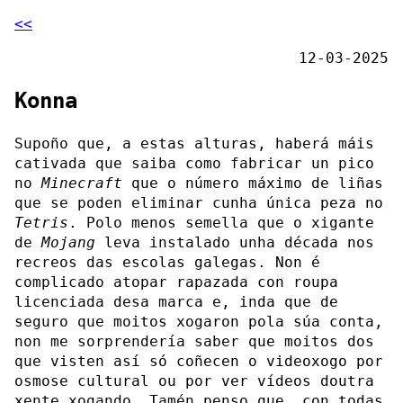
<<
12-03-2025
Konna
Supoño que, a estas alturas, haberá máis
cativada que saiba como fabricar un pico
no
Minecraft
que o número máximo de liñas
que se poden eliminar cunha única peza no
Tetris
. Polo menos semella que o xigante
de
Mojang
leva instalado unha década nos
recreos das escolas galegas. Non é
complicado atopar rapazada con roupa
licenciada desa marca e, inda que de
seguro que moitos xogaron pola súa conta,
non me sorprendería saber que moitos dos
que visten así só coñecen o videoxogo por
osmose cultural ou por ver vídeos doutra
xente xogando. Tamén penso que, con todas