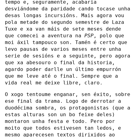
tempo e, seguramente, acabaría
desviándome da paridade cando tocase unha
desas longas incursións. Mais agora vou
pola metade do segundo semestre de Laza
Tuxe e xa van máis de sete meses dende
que comecei a aventura na
PSP
, polo que
moi áxil tampouco son. Tamén é certo que
levo pausas de varios meses entre unha
serie de sesións e a seguinte, pero agora
que xa abesouro o final da historia,
agardo poder darlle un último empurrón
que me leve até o final. Sempre que a
vida real me deixe libre, claro.
O xogo tentoume enganar, sen éxito, sobre
ese final da trama. Logo de derrotar a
duodécima sombra, os protagonistas (que a
estas alturas son un bo feixe deles)
montaron unha festa e todo. Pero por
moito que todos estivesen tan ledos, e
mesmo aparecesen textos dirixidos ao