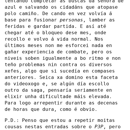
tentando completar as buscas da señora de
azul e salvando os cidadáns que atopase
polo camiño. De cando en vez volvía á
base para fusionar
personas
, lamber as
feridas e gardar partida. E así até
chegar até o bloqueo dese mes, onde
recollo e volvo á vida normal. Nos
últimos meses non me esforcei nada en
gañar experiencia de combate, pero os
niveis soben igualmente a bo ritmo e non
teño problemas nin contra os diversos
xefes, algo que si sucedía en compases
anteriores. Seica xa domino esta faceta
do videoxogo e, se algún día escollo
outro da saga, pensaría seriamente en
elixir unha dificultade máis elevada.
Para logo arrepentir durante as decenas
de horas que dura, como é obvio.
P.D.: Penso que estou a repetir moitas
cousas nestas entradas sobre o
P3P
, pero