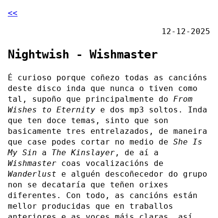
<<
12-12-2025
Nightwish - Wishmaster
É curioso porque coñezo todas as cancións
deste disco inda que nunca o tiven como
tal, supoño que principalmente do
From
Wishes to Eternity
e dos mp3 soltos. Inda
que ten doce temas, sinto que son
basicamente tres entrelazados, de maneira
que case podes cortar no medio de
She Is
My Sin
a
The Kinslayer
, de aí a
Wishmaster
coas vocalizacións de
Wanderlust
e alguén descoñecedor do grupo
non se decataría que teñen orixes
diferentes. Con todo, as cancións están
mellor producidas que en traballos
anteriores e as voces máis claras, así