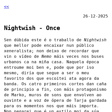
<<
26-12-2025
Nightwish - Once
Sen dúbida este é o traballo de
Nightwish
que mellor pode encaixar nun público
xeneralista; non deixo de recordar que
vin o vídeo de
Nemo
máis veces nos buses
urbanos ca na miña casa. Naquela época
entroume moi ben e, pode que por iso
mesmo, diría que segue a ser o meu
favorito dos que escoitei ata agora da
banda. Os catro primeiros cortes dan caña
de principio a fin, con máis protagonismo
de Marko, muros de sons que envolven ao
ouvinte e a voz de ópera de Tarja gardada
para os momentos nos que máis importa.
Non negarei que é un estilo moi da súa