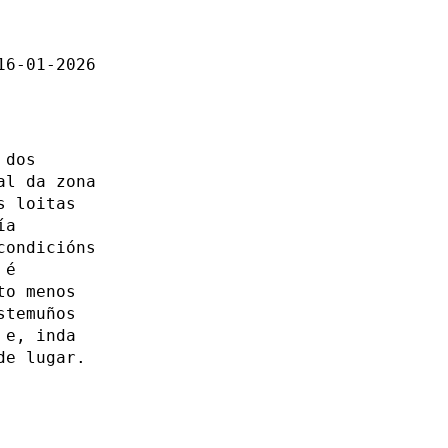
16-01-2026
 dos
al da zona
s loitas
ía
condicións
 é
to menos
stemuños
 e, inda
de lugar.