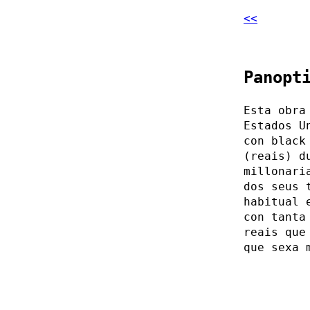
<<
Panopt
Esta obra
Estados U
con black
(reais) d
millonari
dos seus 
habitual 
con tanta
reais que
que sexa 