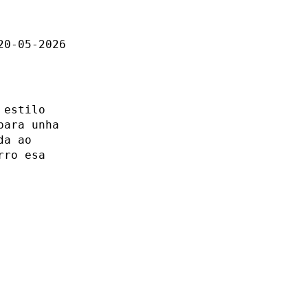
20-05-2026
 estilo
para unha
da ao
rro esa