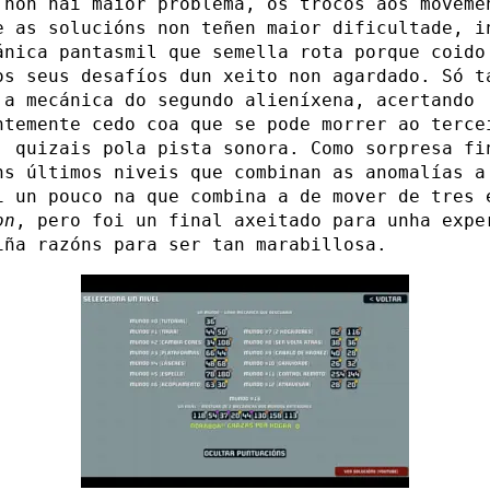
 non hai maior problema, os trocos aos moveme
e as solucións non teñen maior dificultade, i
ánica pantasmil que semella rota porque coido
os seus desafíos dun xeito non agardado. Só t
 a mecánica do segundo alieníxena, acertando
ntemente cedo coa que se pode morrer ao terce
, quizais pola pista sonora. Como sorpresa fi
ns últimos niveis que combinan as anomalías a
i un pouco na que combina a de mover de tres 
on
, pero foi un final axeitado para unha expe
iña razóns para ser tan marabillosa.