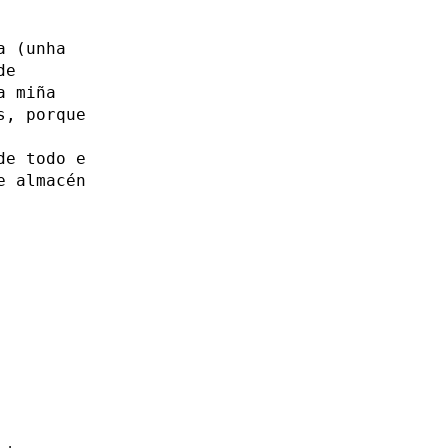
a (unha
de
a miña
s, porque
de todo e
e almacén