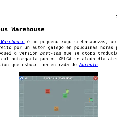
ous Warehouse
 Warehouse
é un pequeno xogo crebacabezas, ao
feito por un autor galego en pouquiñas horas 
oguei a versión
post-jam
que se atopa traduci
 cal outorgaría puntos XELGA se algún día ate
ción que esbocei na entrada do
Aureole
.