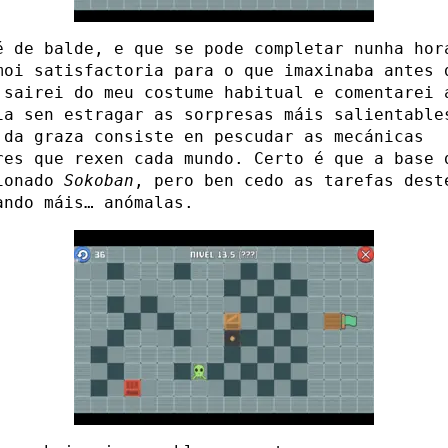
é de balde, e que se pode completar nunha hor
moi satisfactoria para o que imaxinaba antes 
 sairei do meu costume habitual e comentarei 
ia sen estragar as sorpresas máis salientable
 da graza consiste en pescudar as mecánicas
res que rexen cada mundo. Certo é que a base 
ionado
Sokoban
, pero ben cedo as tarefas dest
ando máis… anómalas.