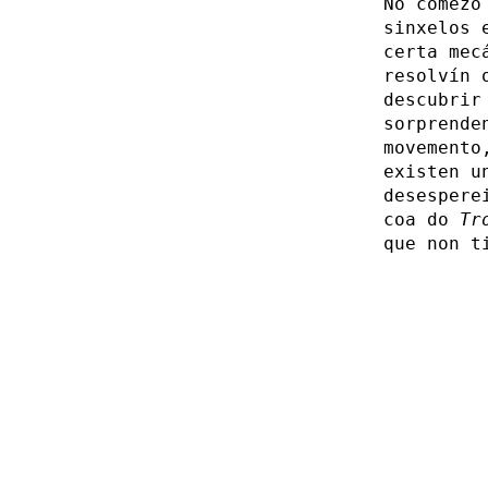
No comezo
sinxelos 
certa mec
resolvín 
descubrir
sorprende
movemento
existen u
desespere
coa do
Tr
que non t