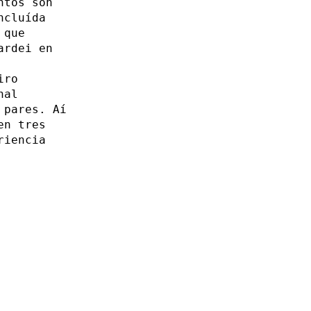
ntos son
ncluída
 que
ardei en
iro
nal
 pares. Aí
en tres
riencia