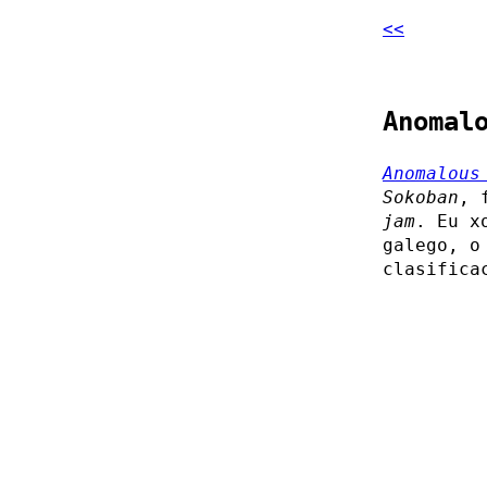
<<
Anomal
Anomalous
Sokoban
, 
jam
. Eu x
galego, o
clasifica