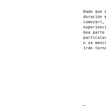
Dado que 
duración 
comezar),
experienc
boa parte
particula
o xa menc
irán torn