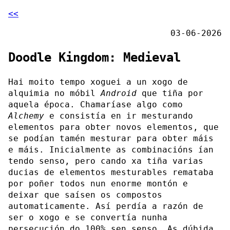
<<
03-06-2026
Doodle Kingdom: Medieval
Hai moito tempo xoguei a un xogo de
alquimia no móbil
Android
que tiña por
aquela época. Chamaríase algo como
Alchemy
e consistía en ir mesturando
elementos para obter novos elementos, que
se podían tamén mesturar para obter máis
e máis. Inicialmente as combinacións ían
tendo senso, pero cando xa tiña varias
ducias de elementos mesturables remataba
por poñer todos nun enorme montón e
deixar que saísen os compostos
automaticamente. Así perdía a razón de
ser o xogo e se convertía nunha
persecución do 100% sen senso. As dúbida