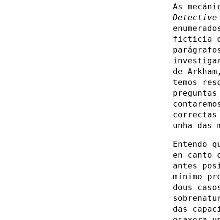
As mecáni
Detective
enumerado
ficticia 
parágrafo
investiga
de Arkham
temos res
preguntas
contaremo
correctas
unha das 
Entendo q
en canto 
antes pos
mínimo pr
dous caso
sobrenatu
das capac
esaxera u