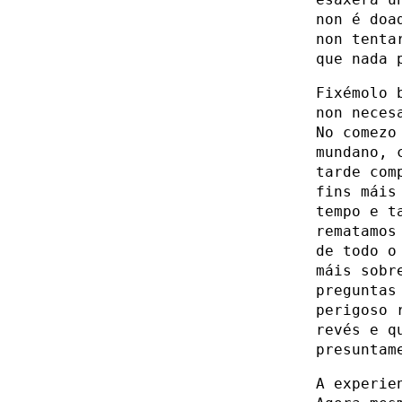
non é doa
non tenta
que nada 
Fixémolo 
non neces
No comezo
mundano, 
tarde com
fins máis
tempo e t
rematamos
de todo o
máis sobr
preguntas
perigoso 
revés e q
presuntam
A experie