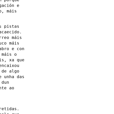
gación e
o, máis
s pistas
acaecido.
rreo máis
uco máis
abro e con
 máis o
is, xa que
encaixou
 de algo
e unha das
 dun
nte ao
retidas.