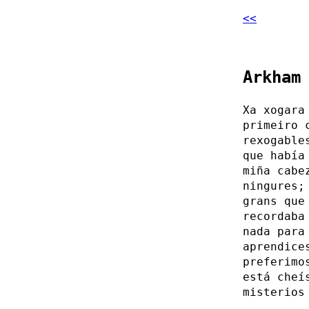
<<
Arkham
Xa xogara
primeiro 
rexogable
que había
miña cabe
ningures;
grans que
recordaba
nada para
aprendice
preferim
está cheí
misterios