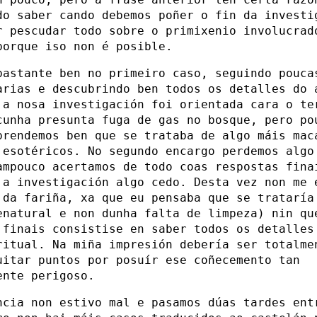
do saber cando debemos poñer o fin da investi
r pescudar todo sobre o primixenio involucrad
porque iso non é posible.
bastante ben no primeiro caso, seguindo pouca
arias e descubrindo ben todos os detalles do 
 a nosa investigación foi orientada cara o te
cunha presunta fuga de gas no bosque, pero po
prendemos ben que se trataba de algo máis mac
 esotéricos. No segundo encargo perdemos algo
ampouco acertamos de todo coas respostas fina
 a investigación algo cedo. Desta vez non me 
 da fariña, xa que eu pensaba que se trataría
enatural e non dunha falta de limpeza) nin qu
 finais consistise en saber todos os detalles
ritual. Na miña impresión debería ser totalme
uitar puntos por posuír ese coñecemento tan
ente perigoso.
ncia non estivo mal e pasamos dúas tardes ent