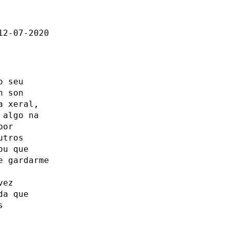
12-07-2020
o seu
n son
a xeral,
 algo na
por
utros
ou que
e gardarme
vez
da que
s