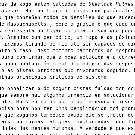
cas de xogo están calcadas do
Sherlock Holmes
 asesor
. Hai un libro de casos con parágrafos
s que conteñen todos os detalles do que suced
de Massachusetts., pero a gracia é que cada u
s representa un lugar ou unha persoa que pode
r. Armados cun periódico, un mapa e as páxina
, iremos tirando do fío até ser capaces de di
olto o caso. Nese momento haberemos de respon
 para confirmar que a nosa solución é a corre
s unha puntuación final dependente das respos
 e as pistas erróneas que tiveramos seguido. 
miñas principais críticas ao sistema.
ue penalizar o de seguir pistas falsas ten ce
que sempre hai algunha urxencia en solucionar
ible. Mais eu coido que o que provoca é inves
eciso para non ter unha penalización moi gran
s que xogamos tampouco axuda que se traten de
rais con formas malignas involucradas, con fi
idades das mentes humanas. A verdade é que es
n pouco, pero a frase anterior ten certa razó