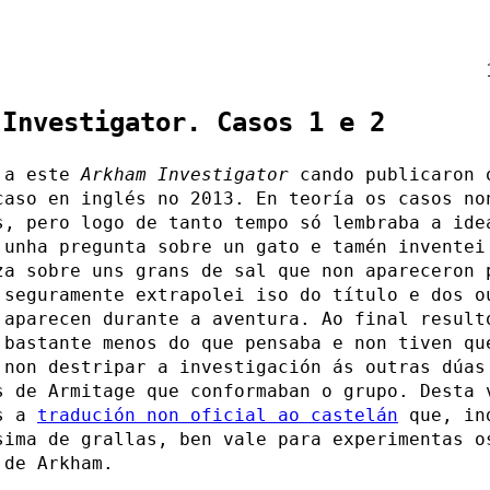
 Investigator. Casos 1 e 2
 a este
Arkham Investigator
cando publicaron 
caso en inglés no 2013. En teoría os casos no
s, pero logo de tanto tempo só lembraba a ide
 unha pregunta sobre un gato e tamén inventei
za sobre uns grans de sal que non apareceron 
 seguramente extrapolei iso do título e dos o
 aparecen durante a aventura. Ao final result
 bastante menos do que pensaba e non tiven qu
 non destripar a investigación ás outras dúas
s de Armitage que conformaban o grupo. Desta 
os a
tradución non oficial ao castelán
que, in
sima de grallas, ben vale para experimentas o
 de Arkham.