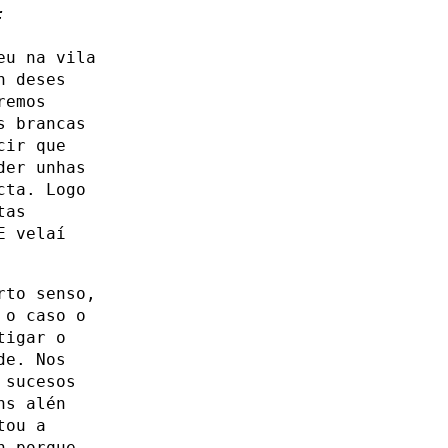
:
eu na vila
n deses
remos
s brancas
cir que
der unhas
cta. Logo
tas
E velaí
rto senso,
 o caso o
tigar o
de. Nos
 sucesos
ns alén
tou a
n porque