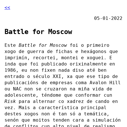
<<
05-01-2022
Battle for Moscow
Este
Battle for Moscow
foi o primeiro
xogo de guerra de fichas e hexágonos que
imprimín, recortei, montei e xoguei. E
inda que foi publicado orixinalmente en
1986, eu non fixen nada diso até ben
entrado o século XXI, xa que ese tipo de
publicacións de empresas coma Avalon Hill
ou NAC non se cruzaron na miña vida de
adolescente, téndome que conformar cun
Risk
para alternar co xadrez de cando en
vez. Mais a característica principal
destes xogos non é tan só a temática,
senón que moitos tenden cara a simulación
de conflitos cun alto nivel de realismo