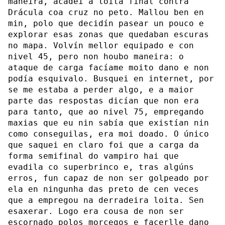
maneira, acadei a loita final contra
Drácula coa cruz no peto. Mallou ben en
min, polo que decidín pasear un pouco e
explorar esas zonas que quedaban escuras
no mapa. Volvín mellor equipado e con
nivel 45, pero non houbo maneira: o
ataque de carga facíame moito dano e non
podía esquivalo. Busquei en internet, por
se me estaba a perder algo, e a maior
parte das respostas dicían que non era
para tanto, que ao nivel 75, empregando
maxias que eu nin sabía que existían nin
como conseguilas, era moi doado. O único
que saquei en claro foi que a carga da
forma semifinal do vampiro hai que
evadila co superbrinco e, tras algúns
erros, fun capaz de non ser golpeado por
ela en ningunha das preto de cen veces
que a empregou na derradeira loita. Sen
esaxerar. Logo era cousa de non ser
escornado polos morcegos e facerlle dano