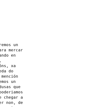
remos un
ara mercar
ando en
,
óns, xa
eda do
 mención
emos un
dusas que
poderiamos
e chegar a
er non, de