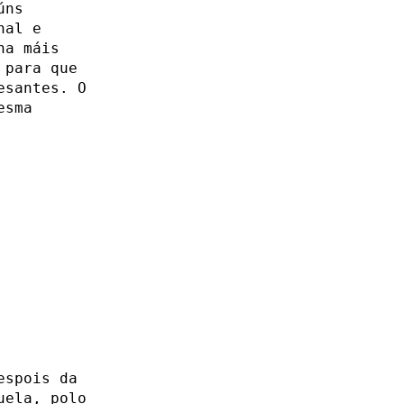
úns
nal e
na máis
 para que
esantes. O
esma
espois da
uela, polo