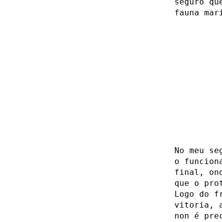
seguro qu
fauna mar
No meu se
o funcion
final, on
que o pro
Logo do f
vitoria, 
non é pre