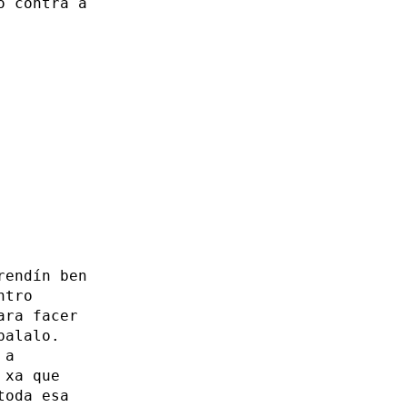
o contra a
rendín ben
ntro
ara facer
palalo.
 a
 xa que
toda esa