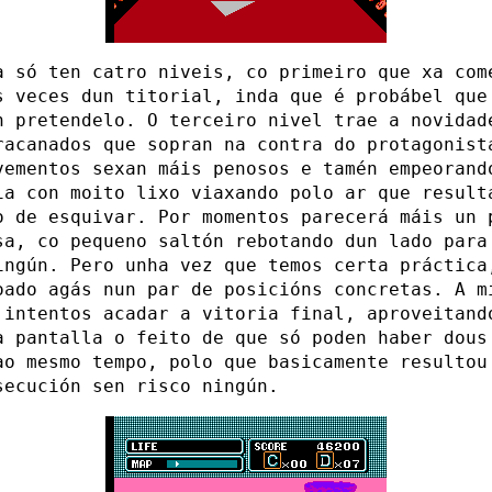
a só ten catro niveis, co primeiro que xa com
s veces dun titorial, inda que é probábel que
n pretendelo. O terceiro nivel trae a novidad
racanados que sopran na contra do protagonist
vementos sexan máis penosos e tamén empeorand
ia con moito lixo viaxando polo ar que result
o de esquivar. Por momentos parecerá máis un 
sa, co pequeno saltón rebotando dun lado para
ingún. Pero unha vez que temos certa práctica
oado agás nun par de posicións concretas. A m
 intentos acadar a vitoria final, aproveitand
a pantalla o feito de que só poden haber dous
ao mesmo tempo, polo que basicamente resultou
secución sen risco ningún.