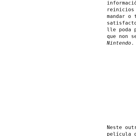
informaci
reinicios
mandar o 
satisfact
lle poda 
que non s
Nintendo
.
Neste out
película 