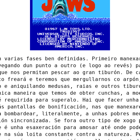
n varias fases ben definidas. Primeiro manexa
vegando dun punto a outro (e logo ao revés) p
que nos permitan pescar ao gran tiburón. De c
co freará e teremos que mergullarnos co arpón
o e aniquilando medusas, raias e outros tibur
nica maneira que temos de obter cunchas, a mo
é requirida para superalo. Hai que facer unha
ás pantallas de bonificación, nas que manexar
a bombardear, literalmente, a unhas pobres me
ión sincronizada. Se fora outro tipo de xogo 
e é unha esaxeración para amosar até onde pod
e na súa loita constante contra a natureza. P