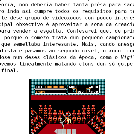
eoría, non debería haber tanta présa para sac
ro inda así cumpre todos os requisitos para t
rte dese grupo de videoxogos con pouco intere
cipal obxectivo é aproveitar a sona da creaci
para vender a esgalla. Confesarei que, de pri
, porque o comezo trata dun pequeno campionat
 que semellaba interesante. Mais, cando anesg
alista e pasamos ao segundo nivel, o xogo tro
dose nun deses clásicos da época, coma o
Vigi
ovemos linealmente matando clons dun só golpe
 final.