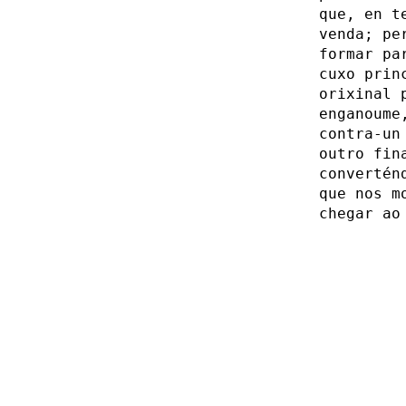
que, en t
venda; pe
formar pa
cuxo prin
orixinal 
enganoume
contra-un
outro fin
convertén
que nos m
chegar ao