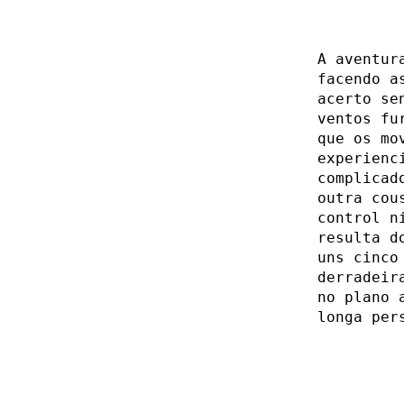
A aventur
facendo a
acerto se
ventos fu
que os mo
experienc
complicad
outra cou
control n
resulta d
uns cinco
derradeir
no plano 
longa per