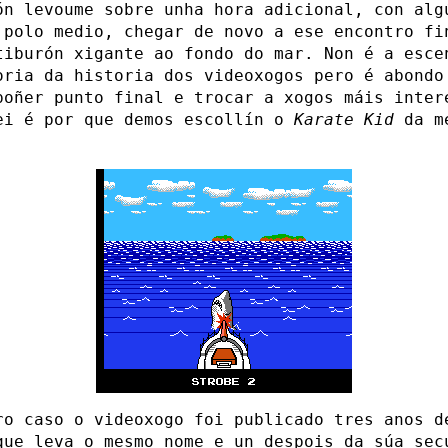
ón levoume sobre unha hora adicional, con alg
 polo medio, chegar de novo a ese encontro fi
tiburón xigante ao fondo do mar. Non é a esce
oria da historia dos videoxogos pero é abondo
poñer punto final e trocar a xogos máis inter
ei é por que demos escollín o
Karate Kid
da m
ro caso o videoxogo foi publicado tres anos d
que leva o mesmo nome e un despois da súa sec