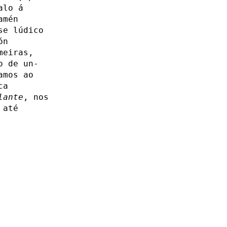
alo á
amén
se lúdico
ón
meiras,
o de un-
amos ao
ca
lante
, nos
 até