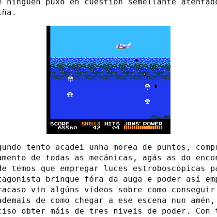
e ninguén puxo en cuestión semellante atentad
iña.
gundo tento acadei unha morea de puntos, comp
amento de todas as mecánicas, agás as do enco
de temos que empregar luces estroboscópicas p
tagonista brinque fóra da auga e poder así em
racaso vin algúns vídeos sobre como conseguir
ademais de como chegar a ese escena nun amén,
ciso obter máis de tres niveis de poder. Con 