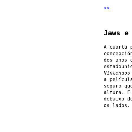
<<
Jaws e
A cuarta 
concepció
dos anos 
estadouni
Nintendos
a películ
seguro qu
altura. É
debaixo d
os lados.