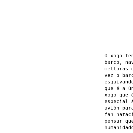
O xogo te
barco, na
melloras 
vez o bar
esquivand
que é a ú
xogo que 
especial 
avión par
fan natac
pensar qu
humanidad