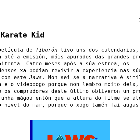
 Karate Kid
película de
Tiburón
tivo uns dos calendarios,
n até a emisión, máis apurados das grandes pr
oitenta. Catro meses após a súa estrea, os
denses xa podían revivir a experiencia nas sú
con este
Jaws
. Non sei se a narrativa é simi
a e o videoxogo porque non lembro moito dela,
e os compradores deste último obtiveron un pr
 unha mágoa entón que a altura do filme se at
o nivel do mar, porque o xogo tamén fai augas