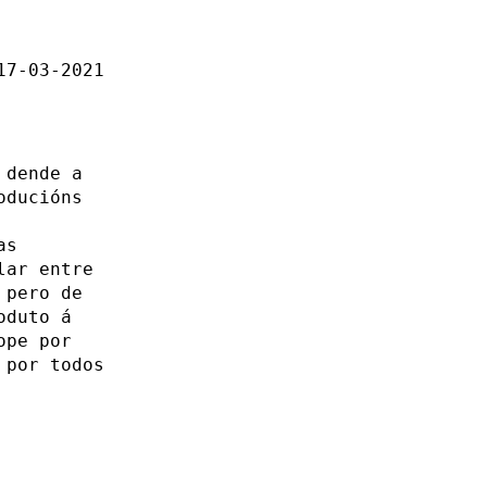
17-03-2021
 dende a
oducións
as
lar entre
 pero de
oduto á
ope por
 por todos