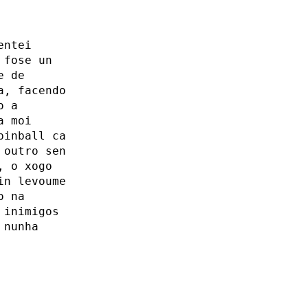
entei
 fose un
e de
a, facendo
o a
a moi
pinball ca
 outro sen
, o xogo
in levoume
o na
 inimigos
 nunha