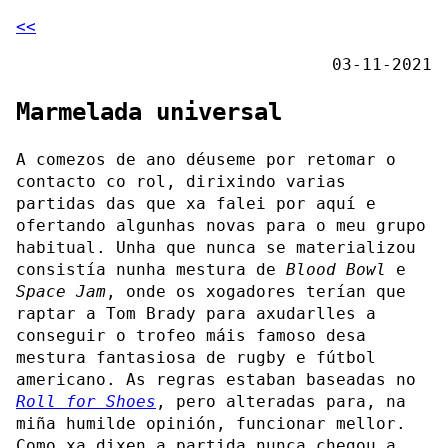
<<
03-11-2021
Marmelada universal
A comezos de ano déuseme por retomar o
contacto co rol, dirixindo varias
partidas das que xa falei por aquí e
ofertando algunhas novas para o meu grupo
habitual. Unha que nunca se materializou
consistía nunha mestura de
Blood Bowl
e
Space Jam
, onde os xogadores terían que
raptar a Tom Brady para axudarlles a
conseguir o trofeo máis famoso desa
mestura fantasiosa de rugby e fútbol
americano. As regras estaban baseadas no
Roll for Shoes
, pero alteradas para, na
miña humilde opinión, funcionar mellor.
Como xa dixen a partida nunca chegou a