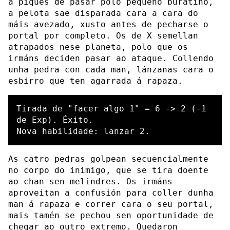
a piques de pasar polo pequeno buratiño,
a pelota sae disparada cara a cara do
máis avezado, xusto antes de pecharse o
portal por completo. Os de X semellan
atrapados nese planeta, polo que os
irmáns deciden pasar ao ataque. Collendo
unha pedra con cada man, lánzanas cara o
esbirro que ten agarrada á rapaza.
Tirada de "facer algo 1" = 6 -> 2 (-1 
de Exp). Éxito.

As catro pedras golpean secuencialmente
no corpo do inimigo, que se tira doente
ao chan sen melindres. Os irmáns
aproveitan a confusión para coller dunha
man á rapaza e correr cara o seu portal,
mais tamén se pechou sen oportunidade de
chegar ao outro extremo. Quedaron