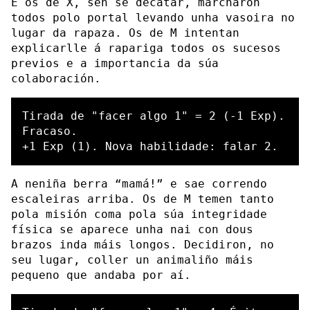
E os de X, sen se decatar, marcharon
todos polo portal levando unha vasoira no
lugar da rapaza. Os de M intentan
explicarlle á rapariga todos os sucesos
previos e a importancia da súa
colaboración.
Tirada de "facer algo 1" = 2 (-1 Exp). 
Fracaso.

A neniña berra “mamá!” e sae correndo
escaleiras arriba. Os de M temen tanto
pola misión coma pola súa integridade
física se aparece unha nai con dous
brazos inda máis longos. Decidiron, no
seu lugar, coller un animaliño máis
pequeno que andaba por aí.