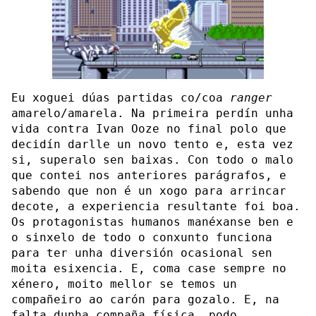
Eu xoguei dúas partidas co/coa
ranger
amarelo/amarela. Na primeira perdín unha
vida contra Ivan Ooze no final polo que
decidín darlle un novo tento e, esta vez
si, superalo sen baixas. Con todo o malo
que contei nos anteriores parágrafos, e
sabendo que non é un xogo para arrincar
decote, a experiencia resultante foi boa.
Os protagonistas humanos manéxanse ben e
o sinxelo de todo o conxunto funciona
para ter unha diversión ocasional sen
moita esixencia. E, coma case sempre no
xénero, moito mellor se temos un
compañeiro ao carón para gozalo. E, na
falta dunha compaña física, podo