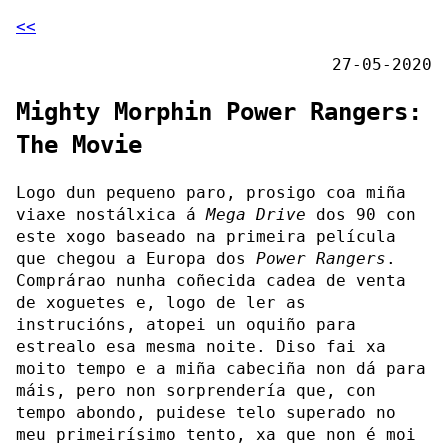
<<
27-05-2020
Mighty Morphin Power Rangers:
The Movie
Logo dun pequeno paro, prosigo coa miña
viaxe nostálxica á
Mega Drive
dos 90 con
este xogo baseado na primeira película
que chegou a Europa dos
Power Rangers
.
Comprárao nunha coñecida cadea de venta
de xoguetes e, logo de ler as
instrucións, atopei un oquiño para
estrealo esa mesma noite. Diso fai xa
moito tempo e a miña cabeciña non dá para
máis, pero non sorprendería que, con
tempo abondo, puidese telo superado no
meu primeirísimo tento, xa que non é moi