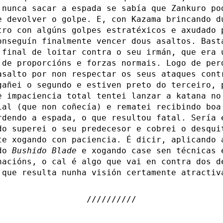
 nunca sacar a espada se sabía que Zankuro po
e devolver o golpe. E, con Kazama brincando d
tro con algúns golpes estratéxicos e axudado 
onseguín finalmente vencer dous asaltos. Bast
 final de loitar contra o seu irmán, que era 
 de proporcións e forzas normais. Logo de per
asalto por non respectar os seus ataques cont
gañei o segundo e estiven preto do terceiro, 
e impaciencia total tentei lanzar a katana no
ial (que non coñecía) e rematei recibindo boa
rdendo a espada, o que resultou fatal. Sería 
do superei o seu predecesor e cobrei o desqui
te xogando con paciencia. É dicir, aplicando 
 do
Bushido Blade
e xogando case sen técnicas 
nacións, o cal é algo que vai en contra dos d
 que resulta nunha visión certamente atractiv