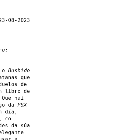
23-08-2023
ro:
e o
Bushido
atanas que
duelos de
n libro de
 Que hai
ogo da
PSX
n día,
, co
des da súa
elegante
usar a