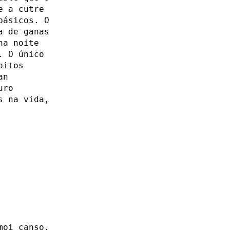
e a cutre
básicos. O
a de ganas
ha noite
. O único
oitos
an
uro
s na vida,
moi canso,