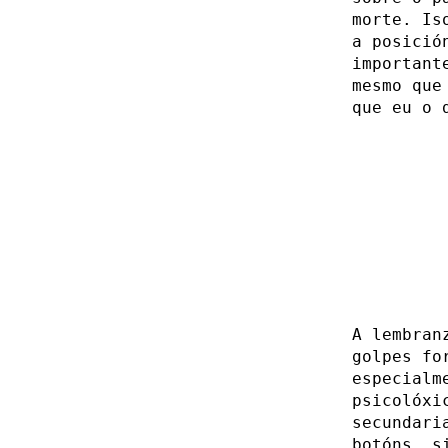
morte. Is
a posició
important
mesmo que
que eu o 
A lembran
golpes fo
especialm
psicolóxi
secundari
botóns, s