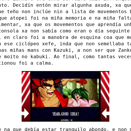
nto. Decidín entón mirar algunha axuda, xa qu
ue teño non inclúe nin a lista de movementos 
que atopei foi na miña memoria e na miña falt
imentar, xa que os movementos que aprendía un
consola xa non sabía como eran o día seguinte
i en claro foi a manobra de esquina coa que m
n ese ciclópeo xefe, inda que non semellaba t
nas miñas mans con Kazuki, a non ser que Zank
e moito no kabuki. Ao final, como tantas vece
cionou foi a calma.
e na que debía estar tranquilo abondo, e non 