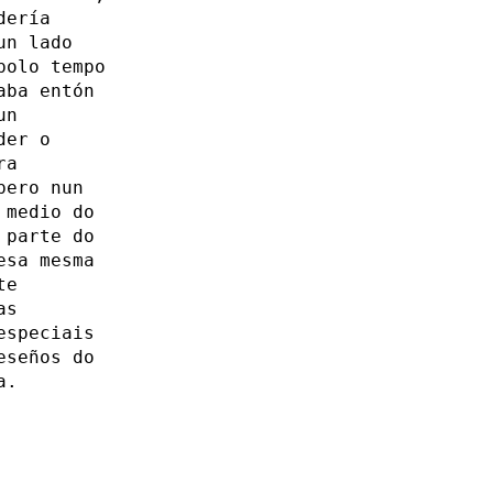
dería
un lado
polo tempo
aba entón
un
der o
ra
pero nun
 medio do
 parte do
esa mesma
te
as
especiais
eseños do
a.