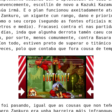
onvencemento, escollín de novo a Kazuki Kazam
súa irmá. E o plan funcionou axeitadamente at
 Zankuro, un xigante cun rango, dano e priori
omo o seu corpo (segundo as fontes oficiais m
etros e medio). Fracasei contra el nas partid
 días, inda que algunha derrota tamén caeu co
u, por sorte, menos comunmente, contra Basara
Con todo, estiven preto de superar o titánico
veces, polo que contaba que fora cousa de tem
 foi pasando, igual que as cousas que non teñ
pero Zankuro era unha barreira máis infranque