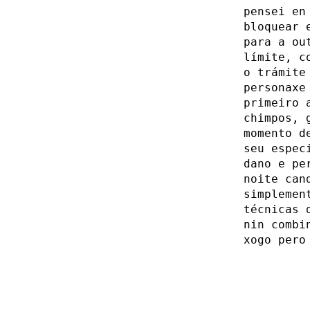
pensei en
bloquear 
para a ou
límite, c
o trámite
personaxe
primeiro 
chimpos, 
momento d
seu espec
dano e pe
noite can
simplemen
técnicas
nin combi
xogo pero