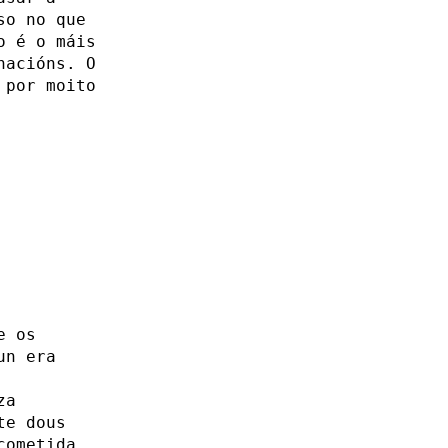
so no que
o é o máis
nacións. O
 por moito
e os
un era
za
te dous
cometida.