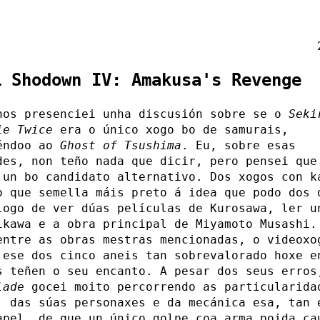
i Shodown IV: Amakusa's Revenge
nos presenciei unha discusión sobre se o
Seki
ie Twice
era o único xogo bo de samurais,
éndoo ao
Ghost of Tsushima
. Eu, sobre esas
des, non teño nada que dicir, pero pensei qu
un bo candidato alternativo. Dos xogos con k
o que semella máis preto á idea que podo dos 
logo de ver dúas películas de Kurosawa, ler u
ikawa e a obra principal de Miyamoto Musashi.
entre as obras mestras mencionadas, o videox
 ese dos cinco aneis tan sobrevalorado hoxe e
s teñen o seu encanto. A pesar dos seus erros
lade
gocei moito percorrendo as particularida
, das súas personaxes e da mecánica esa, tan 
apel, de que un único golpe coa arma poida ca