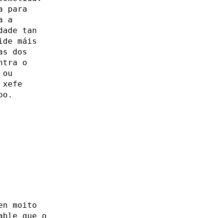
a para
a a
dade tan
ide máis
as dos
ntra o
 ou
 xefe
po.
en moito
able que o