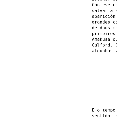
Con ese c
salvar a 
aparición
grandes c
de dous m
primeiros
Amakusa o
Galford. 
algunhas 
E o tempo
sentido, 