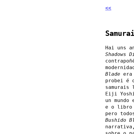
<<
Samura
Hai uns a
Shadows D
contrapoñ
modernida
Blade
era 
probei é 
samurais 
Eiji Yosh
un mundo 
e o libro
pero todo
Bushido B
narrativa
sobre o p