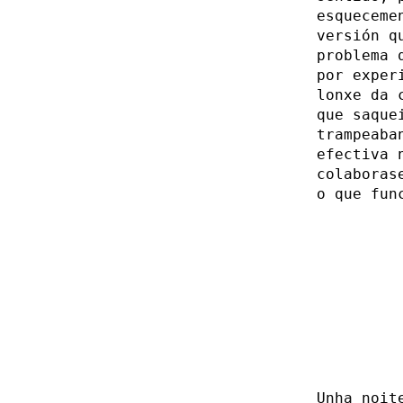
esqueceme
versión q
problema 
por exper
lonxe da 
que saque
trampeaba
efectiva 
colaboras
o que fun
Unha noit