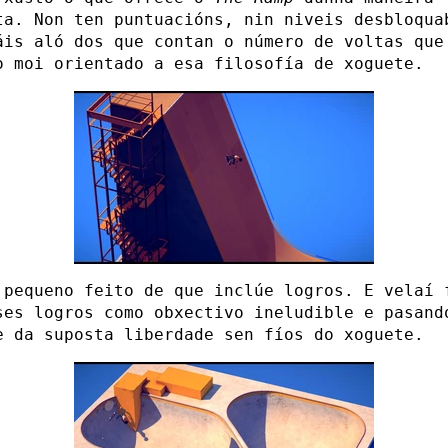
ta. Non ten puntuacións, nin niveis desbloqua
áis aló dos que contan o número de voltas que
o moi orientado a esa filosofía de xoguete.
 pequeno feito de que inclúe logros. E velaí 
ses logros como obxectivo ineludible e pasand
e da suposta liberdade sen fíos do xoguete.