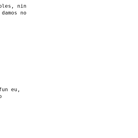
bles, nin
 damos no
fun eu,
o