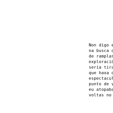
Non digo 
na busca 
de rampla
exploraci
sería tir
que haxa 
espectacu
punto de 
eu atopab
voltas no