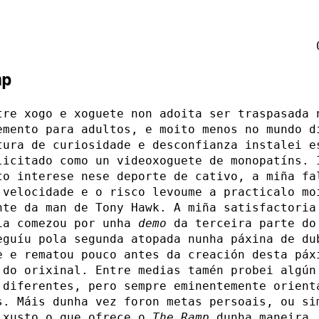
mp
tre xogo e xoguete non adoita ser traspasada 
emento para adultos, e moito menos no mundo d
tura de curiosidade e desconfianza instalei 
licitado como un videoxoguete de monopatíns. 
to interese nese deporte de cativo, a miña fa
 velocidade e o risco levoume a practicalo mo
nte da man de Tony Hawk. A miña satisfactoria
ia comezou por unha
demo
da terceira parte d
eguíu pola segunda atopada nunha páxina de du
e e rematou pouco antes da creación desta páx
 do orixinal. Entre medias tamén probei algún
 diferentes, pero sempre eminentemente orient
s. Máis dunha vez foron metas persoais, ou si
 xusto o que ofrece o
The Ramp
dunha maneira