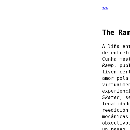
<<
The Ra
A liña en
de entret
Cunha mes
Ramp
, pub
tiven cer
amor pola
virtualme
experienc
Skater
, s
legalidad
reedición
mecánicas
obxectivo
un paseo,