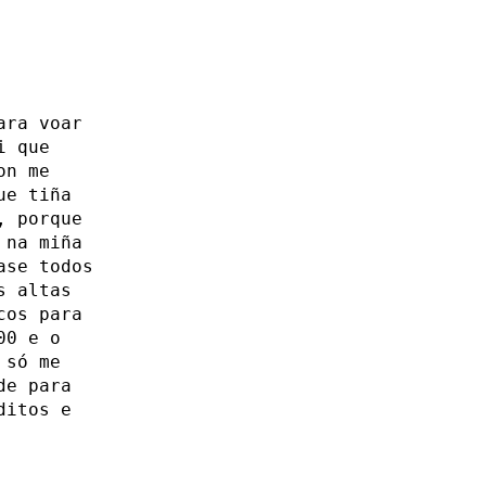
ara voar
i que
on me
ue tiña
, porque
 na miña
ase todos
s altas
cos para
00 e o
 só me
de para
ditos e