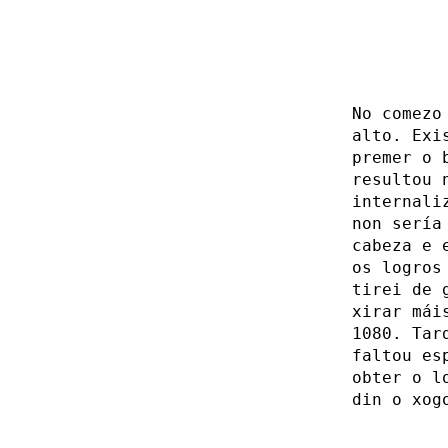
No comezo
alto. Exi
premer o 
resultou 
internali
non sería
cabeza e 
os logros
tirei de 
xirar mái
1080. Tar
faltou es
obter o l
din o xog