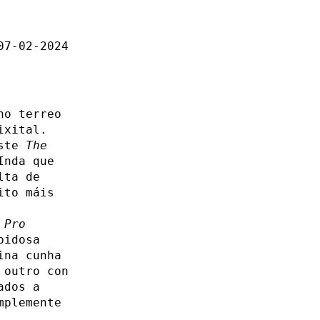
07-02-2024
no terreo
ixital.
este
The
Inda que
lta de
ito máis
o
Pro
bidosa
ina cunha
 outro con
ados a
mplemente