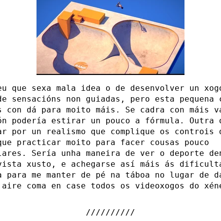
eu que sexa mala idea o de desenvolver un xog
de sensacións non guiadas, pero esta pequena 
s con dá para moito máis. Se cadra con máis v
ón podería estirar un pouco a fórmula. Outra 
ar por un realismo que complique os controis 
que practicar moito para facer cousas pouco
lares. Sería unha maneira de ver o deporte de
vista xusto, e achegarse así máis ás dificult
a para me manter de pé na táboa no lugar de d
 aire coma en case todos os videoxogos do xén