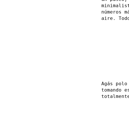
minimalis
números m
aire. Tod
Agás polo
tomando e
totalment