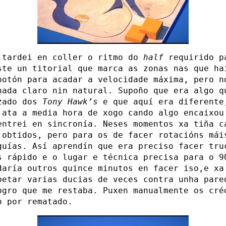
 tardei en coller o ritmo do
half
requirido p
ste un titorial que marca as zonas nas que ha
botón para acadar a velocidade máxima, pero n
nada claro nin natural. Supoño que era algo q
zado dos
Tony Hawk’s
e que aquí era diferente
 ata a media hora de xogo cando algo encaixou
entrei en sincronía. Neses momentos xa tiña c
 obtidos, pero para os de facer rotacións mái
guías. Así aprendín que era preciso facer tru
s rápido e o lugar e técnica precisa para o 9
daría outros quince minutos en facer iso,e xa
petar varias ducias de veces contra unha pare
ogro que me restaba. Puxen manualmente os cré
o por rematado.