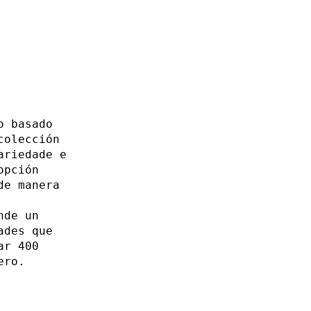
o basado
colección
ariedade e
opción
de manera
nde un
ades que
ar 400
ero.