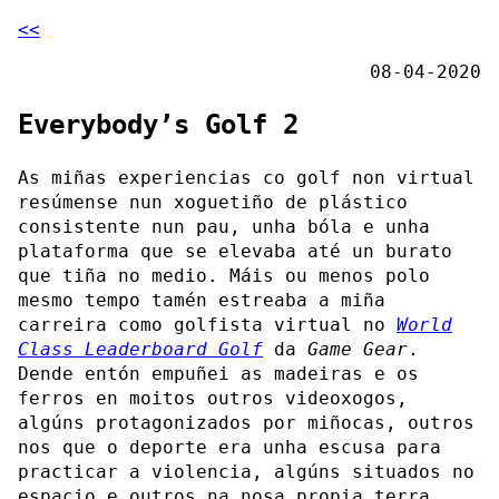
<<
08-04-2020
Everybody’s Golf 2
As miñas experiencias co golf non virtual
resúmense nun xoguetiño de plástico
consistente nun pau, unha bóla e unha
plataforma que se elevaba até un burato
que tiña no medio. Máis ou menos polo
mesmo tempo tamén estreaba a miña
carreira como golfista virtual no
World
Class Leaderboard Golf
da
Game Gear
.
Dende entón empuñei as madeiras e os
ferros en moitos outros videoxogos,
algúns protagonizados por miñocas, outros
nos que o deporte era unha escusa para
practicar a violencia, algúns situados no
espacio e outros na nosa propia terra.