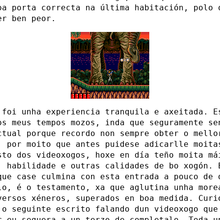
oa porta correcta na última habitación, polo 
er ben peor.
 foi unha experiencia tranquila e axeitada. E
os meus tempos mozos, inda que seguramente se
ctual porque recordo non sempre obter o mello
, por moito que antes puidese adicarlle moita
sto dos videoxogos, hoxe en día teño moita má
, habilidade e outras calidades de bo xogón. 
que case culmina con esta entrada a pouco de 
lo, é o testamento, xa que aglutina unha more
versos xéneros, superados en boa medida. Curi
 o seguinte escrito falando dun videoxogo que
r eu sequera a un terzo de completalo. Toda u