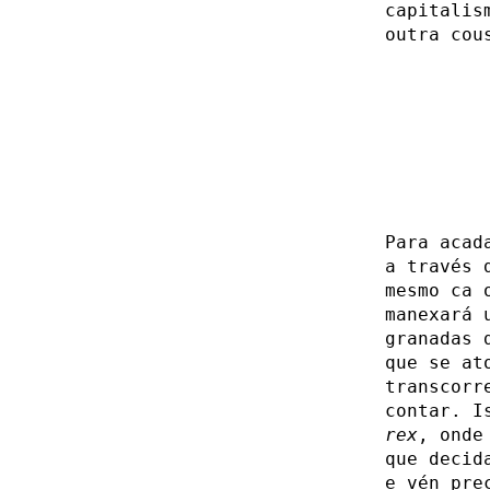
capitalis
outra cou
Para acad
a través 
mesmo ca 
manexará 
granadas 
que se at
transcorr
contar. I
rex
, onde
que decid
e vén pre