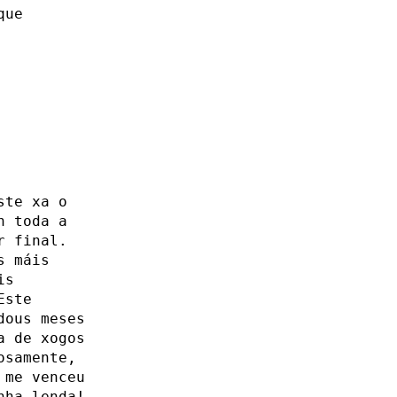
que
ste xa o
n toda a
r final.
s máis
is
Este
dous meses
a de xogos
osamente,
 me venceu
nha lenda!