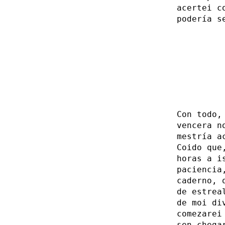
acertei c
podería s
Con todo,
vencera n
mestría a
Coido que
horas a i
paciencia
caderno, 
de estrea
de moi di
comezarei
sen chega