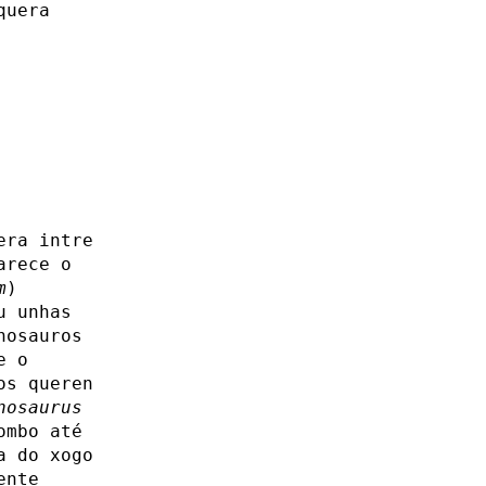
quera
era intre
arece o
m
)
u unhas
nosauros
e o
os queren
nosaurus
ombo até
a do xogo
ente