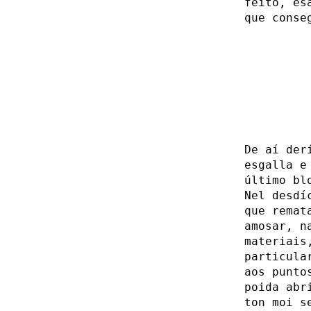
feito, es
que conse
De aí der
esgalla e
último bl
Nel desdí
que remat
amosar, n
materiais
particula
aos punto
poida abr
ton moi s