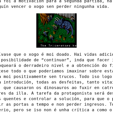
a foi a motivación para a segunda partida, na
guín vencer o xogo sen perder ningunha vida.
ívase que o xogo é moi doado. Hai vidas adici
 posibilidade de “continuar”, inda que facer 
oqueará o derradeiro nivel e a obtención do f
cese todo o que poderiamos imaxinar sobre est
a moi positivamente sen trucos. Todo iso logo
a introdución, todas as desfeitas, tanto vita
, que causaron os dinosauros ao fuxir en catr
res da illa. A tarefa da protagonista será de
s quentes e controlar a solución, para que o 
ir as portas a tempo e non perder ingresos. T
erio, pero se iso non é unha crítica a como o