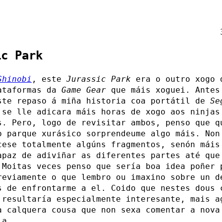
ic Park
Shinobi
, este
Jurassic Park
era o outro xogo 
ataformas da
Game Gear
que máis xoguei. Antes
ste repaso á miña historia coa portátil de
Se
 se lle adicara máis horas de xogo aos ninjas
s. Pero, logo de revisitar ambos, penso que q
o parque xurásico sorprendeume algo máis. Non
cese totalmente algúns fragmentos, senón máis
apaz de adiviñar as diferentes partes até que
 Moitas veces penso que sería boa idea poñer 
reviamente o que lembro ou imaxino sobre un d
s de enfrontarme a el. Coido que nestes dous 
resultaría especialmente interesante, mais a
a calquera cousa que non sexa comentar a nova
ia.