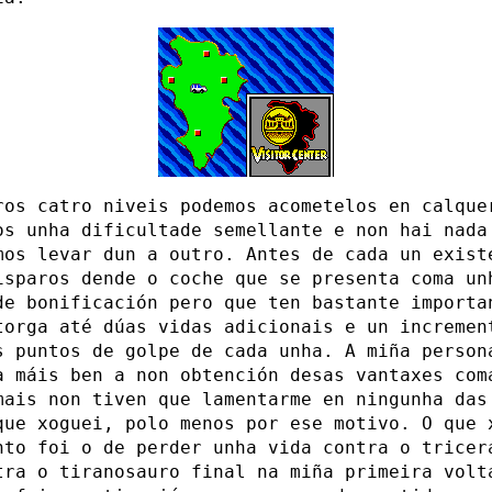
ros catro niveis podemos acometelos en calque
os unha dificultade semellante e non hai nada
mos levar dun a outro. Antes de cada un exist
isparos dende o coche que se presenta coma un
de bonificación pero que ten bastante importa
torga até dúas vidas adicionais e un incremen
s puntos de golpe de cada unha. A miña person
a máis ben a non obtención desas vantaxes com
mais non tiven que lamentarme en ningunha das
que xoguei, polo menos por ese motivo. O que 
nto foi o de perder unha vida contra o tricer
tra o tiranosauro final na miña primeira volt