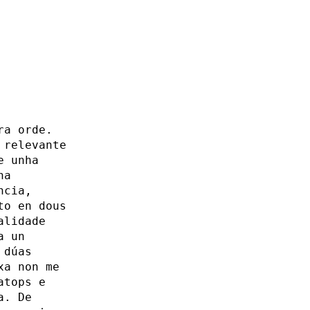
ra orde.
 relevante
e unha
ha
ncia,
to en dous
alidade
a un
 dúas
xa non me
atops e
a. De