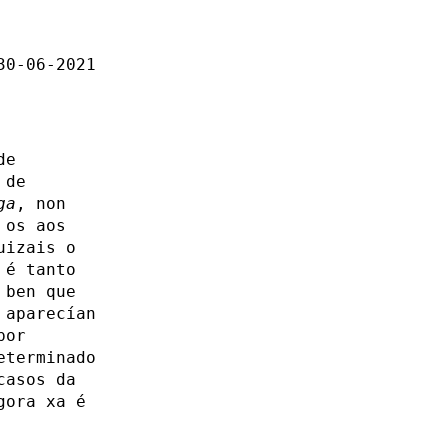
30-06-2021
de
 de
ga
, non
 os aos
uizais o
 é tanto
 ben que
 aparecían
por
eterminado
casos da
gora xa é