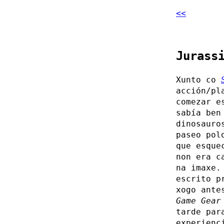
<<
Jurass
Xunto co
acción/pl
comezar e
sabía ben
dinosauro
paseo pol
que esque
non era c
na imaxe.
escrito p
xogo ante
Game Gear
tarde par
experienc