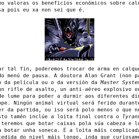
mo valoras os beneficios económicos sobre cal
sa pois eu xa non sei que é.
ar tal fin, poderemos trocar de arma en calqu
do menú de pausa. A doutora Alan Grant (non p
o da película ou o da versión da
Master Syste
un rifle de asalto, un anti-aéreo explosivo o
de lume para poñer a durmir aos diferentes di
ope. Ningún animal virtual será ferido durant
er da partida, ou iso será polo menos o que n
sto tamén inclúe a loita final contra o
Tyran
 teremos que botar caixas pola súa cabeza e l
a botar unha soneca. É a loita máis complicad
cedida do nivel máis longo, inda que curiosam