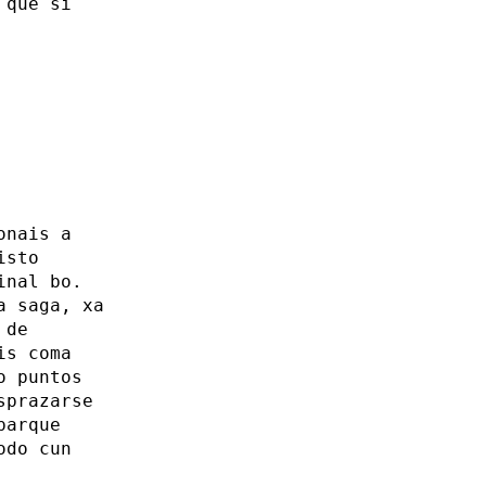
 que si
onais a
isto
inal bo.
a saga, xa
 de
is coma
o puntos
sprazarse
parque
odo cun