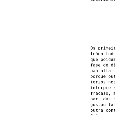
Os primei
Teñen tod
que poida
fase de d
pantalla 
porque ou
terzos no
interpret
fracaso, 
partidas 
gustou ta
outra con