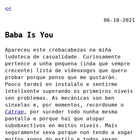
<<
06-10-2021
Baba Is You
Apareceu este crebacabezas na miña
ludoteca de casualidade. Curiosamente
pertence a unha pequena (inda que sempre
crecente) lista de videoxogos que quero
probar porque penso que me gustarán.
Pouco tardei en instalalo e sentirme
intelixente superando os primeiros niveis
sen problemas. As mecánicas son ben
sinxelas e, por momentos, recordoume o
Catrap
, por suceder todo nunha mesma
pantalla e porque hai que atopar
subobxectivos en moitos niveis. Mais
seguramente sexa porque non tendo a xogar
moitos xogos do estilo e todos sexan