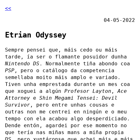
<<
04-05-2022
Etrian Odyssey
Sempre pensei que, máis cedo ou máis
tarde, ía ser o flamante posuidor dunha
Nintendo DS
. Normalmente tiña abondo coa
PSP
, pero o catálogo da competencia
semellaba moito máis amplo e variado.
Tiven unha emprestada durante un mes coa
que xoguei a algún
Profesor Layton
,
Ace
Attorney
e
Shin Megami Tensei: Devil
Survivor
, pero entre unhas cousas e
outras non me centrei en ningún e o meu
tempo con ela acabou algo desperdiciado.
Dende entón, agardei por ese momento no
que tería nas miñas mans a miña propia
DS
, pero xuntáronse que achei máis e máis