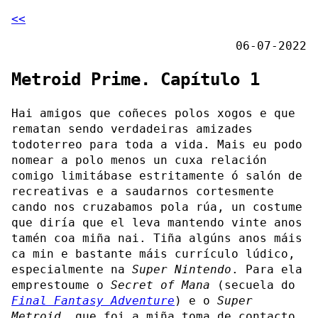
<<
06-07-2022
Metroid Prime. Capítulo 1
Hai amigos que coñeces polos xogos e que
rematan sendo verdadeiras amizades
todoterreo para toda a vida. Mais eu podo
nomear a polo menos un cuxa relación
comigo limitábase estritamente ó salón de
recreativas e a saudarnos cortesmente
cando nos cruzabamos pola rúa, un costume
que diría que el leva mantendo vinte anos
tamén coa miña nai. Tiña algúns anos máis
ca min e bastante máis currículo lúdico,
especialmente na
Super Nintendo
. Para ela
emprestoume o
Secret of Mana
(secuela do
Final Fantasy Adventure
) e o
Super
Metroid
, que foi a miña toma de contacto