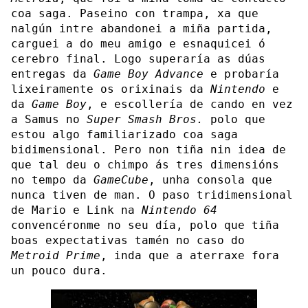
coa saga. Paseino con trampa, xa que
nalgún intre abandonei a miña partida,
carguei a do meu amigo e esnaquicei ó
cerebro final. Logo superaría as dúas
entregas da
Game Boy Advance
e probaría
lixeiramente os orixinais da
Nintendo
e
da
Game Boy
, e escollería de cando en vez
a Samus no
Super Smash Bros.
polo que
estou algo familiarizado coa saga
bidimensional. Pero non tiña nin idea de
que tal deu o chimpo ás tres dimensións
no tempo da
GameCube
, unha consola que
nunca tiven de man. O paso tridimensional
de Mario e Link na
Nintendo 64
convencéronme no seu día, polo que tiña
boas expectativas tamén no caso do
Metroid Prime
, inda que a aterraxe fora
un pouco dura.