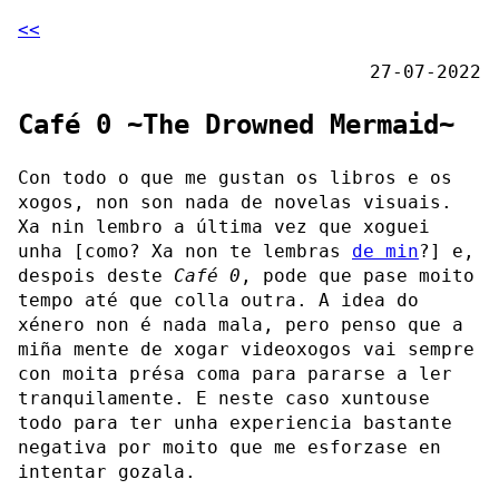
<<
27-07-2022
Café 0 ~The Drowned Mermaid~
Con todo o que me gustan os libros e os
xogos, non son nada de novelas visuais.
Xa nin lembro a última vez que xoguei
unha [como? Xa non te lembras
de min
?] e,
despois deste
Café 0
, pode que pase moito
tempo até que colla outra. A idea do
xénero non é nada mala, pero penso que a
miña mente de xogar videoxogos vai sempre
con moita présa coma para pararse a ler
tranquilamente. E neste caso xuntouse
todo para ter unha experiencia bastante
negativa por moito que me esforzase en
intentar gozala.