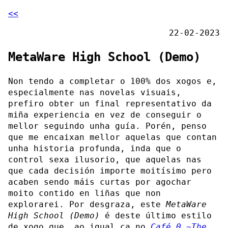
<<
22-02-2023
MetaWare High School (Demo)
Non tendo a completar o 100% dos xogos e,
especialmente nas novelas visuais,
prefiro obter un final representativo da
miña experiencia en vez de conseguir o
mellor seguindo unha guía. Porén, penso
que me encaixan mellor aquelas que contan
unha historia profunda, inda que o
control sexa ilusorio, que aquelas nas
que cada decisión importe moitísimo pero
acaben sendo máis curtas por agochar
moito contido en liñas que non
explorarei. Por desgraza, este
MetaWare
High School (Demo)
é deste último estilo
de xogo que, ao igual ca no
Café 0 ~The